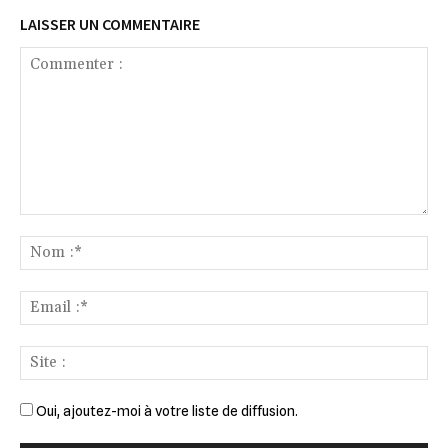
LAISSER UN COMMENTAIRE
Commenter
:
No
:*
Ema
:*
Sit
:
Oui, ajoutez-moi à votre liste de diffusion.