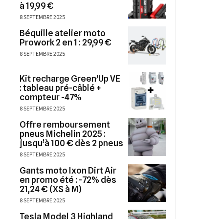
à 19,99 €
8 SEPTEMBRE 2025
Béquille atelier moto
Prowork 2 en 1 : 29,99 €
8 SEPTEMBRE 2025
Kit recharge Green’Up VE
: tableau pré-câblé +
compteur -47%
8 SEPTEMBRE 2025
Offre remboursement
pneus Michelin 2025 :
jusqu’à 100 € dès 2 pneus
8 SEPTEMBRE 2025
Gants moto Ixon Dirt Air
en promo été : -72% dès
21,24 € (XS à M)
8 SEPTEMBRE 2025
Tesla Model 3 Highland