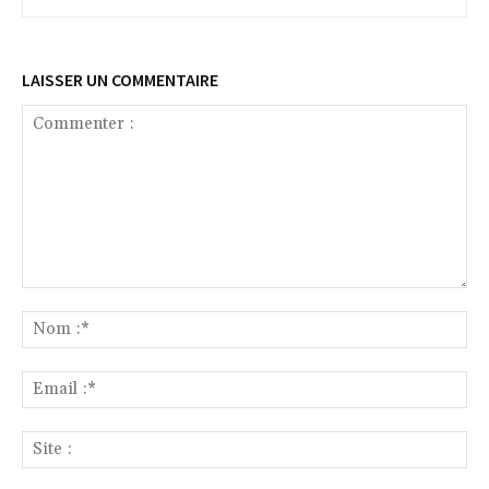
LAISSER UN COMMENTAIRE
Commenter
:
No
:*
Ema
:*
Sit
: