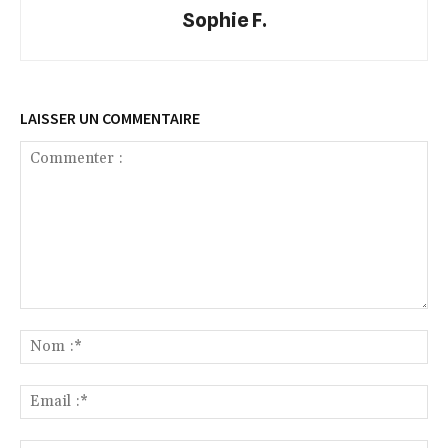
Sophie F.
LAISSER UN COMMENTAIRE
Commenter
:
No
:*
Ema
:*