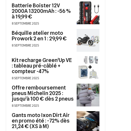
Batterie Boister 12V
2000A 13200mAh : -56 %
à 19,99 €
8 SEPTEMBRE 2025
Béquille atelier moto
Prowork 2 en 1 : 29,99 €
8 SEPTEMBRE 2025
Kit recharge Green’Up VE
: tableau pré-câblé +
compteur -47%
8 SEPTEMBRE 2025
Offre remboursement
pneus Michelin 2025 :
jusqu’à 100 € dès 2 pneus
8 SEPTEMBRE 2025
Gants moto Ixon Dirt Air
en promo été : -72% dès
21,24 € (XS à M)