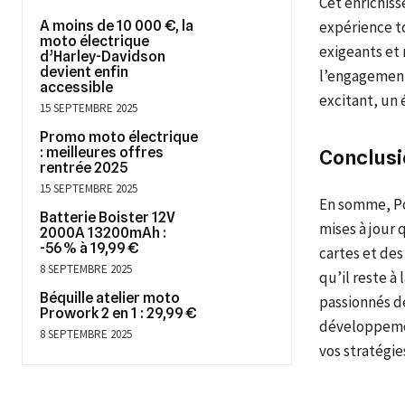
Cet enrichis
A moins de 10 000 €, la
expérience t
moto électrique
exigeants et
d’Harley-Davidson
devient enfin
l’engagement
accessible
excitant, un 
15 SEPTEMBRE 2025
Promo moto électrique
: meilleures offres
Conclusi
rentrée 2025
15 SEPTEMBRE 2025
En somme, Po
Batterie Boister 12V
mises à jour 
2000A 13200mAh :
-56 % à 19,99 €
cartes et de
8 SEPTEMBRE 2025
qu’il reste à
Béquille atelier moto
passionnés de
Prowork 2 en 1 : 29,99 €
développemen
8 SEPTEMBRE 2025
vos stratégie