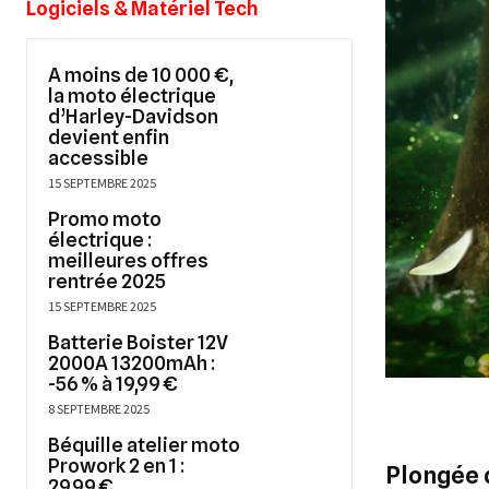
Logiciels & Matériel Tech
A moins de 10 000 €,
la moto électrique
d’Harley-Davidson
devient enfin
accessible
15 SEPTEMBRE 2025
Promo moto
électrique :
meilleures offres
rentrée 2025
15 SEPTEMBRE 2025
Batterie Boister 12V
2000A 13200mAh :
-56 % à 19,99 €
8 SEPTEMBRE 2025
Béquille atelier moto
Prowork 2 en 1 :
Plongée d
29,99 €