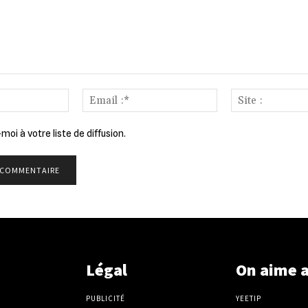
Nom
Email
:*
:*
moi à votre liste de diffusion.
Légal
On aime 
PUBLICITÉ
YEETIP