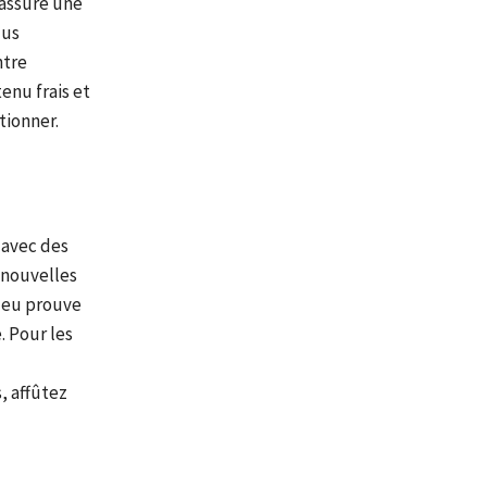
 assure une
lus
ntre
nu frais et
tionner.
avec des
 nouvelles
 jeu prouve
. Pour les
, affûtez