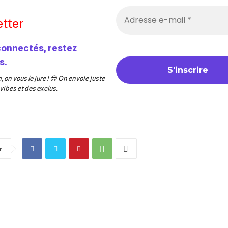
tter
connectés, restez
s.
 on vous le jure ! 😎 On envoie juste
ibes et des exclus.
r