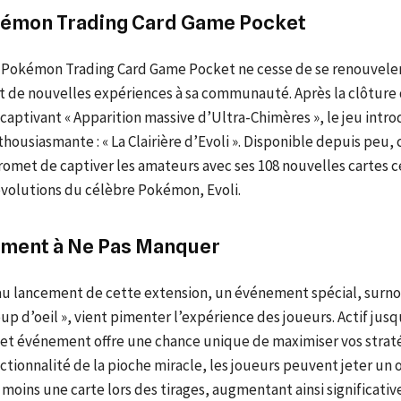
émon Trading Card Game Pocket
Pokémon Trading Card Game Pocket ne cesse de se renouveler,
de nouvelles expériences à sa communauté. Après la clôture
aptivant « Apparition massive d’Ultra-Chimères », le jeu intro
housiasmante : « La Clairière d’Evoli ». Disponible depuis peu, 
omet de captiver les amateurs avec ses 108 nouvelles cartes c
évolutions du célèbre Pokémon, Evoli.
ment à Ne Pas Manquer
 au lancement de cette extension, un événement spécial, sur
 d’oeil », vient pimenter l’expérience des joueurs. Actif jusq
 cet événement offre une chance unique de maximiser vos straté
nctionnalité de la pioche miracle, les joueurs peuvent jeter un œ
 moins une carte lors des tirages, augmentant ainsi significati