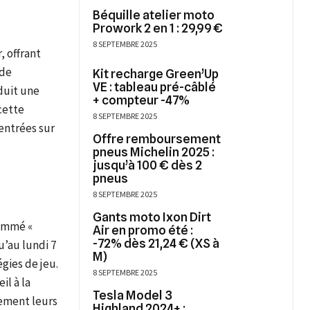
Béquille atelier moto
Prowork 2 en 1 : 29,99 €
8 SEPTEMBRE 2025
 offrant
 de
Kit recharge Green’Up
VE : tableau pré-câblé
duit une
+ compteur -47%
cette
8 SEPTEMBRE 2025
entrées sur
Offre remboursement
pneus Michelin 2025 :
jusqu’à 100 € dès 2
pneus
8 SEPTEMBRE 2025
Gants moto Ixon Dirt
nommé «
Air en promo été :
-72% dès 21,24 € (XS à
u’au lundi 7
M)
gies de jeu.
8 SEPTEMBRE 2025
il à la
Tesla Model 3
vement leurs
Highland 2024+ :