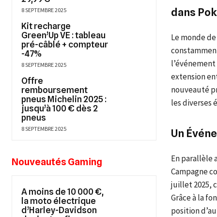
dans Pok
8 SEPTEMBRE 2025
Kit recharge
Green’Up VE : tableau
Le monde de 
pré-câblé + compteur
constamment 
-47%
l’événement c
8 SEPTEMBRE 2025
extension ent
Offre
nouveauté pr
remboursement
pneus Michelin 2025 :
les diverses 
jusqu’à 100 € dès 2
pneus
8 SEPTEMBRE 2025
Un Événe
En parallèle
Nouveautés Gaming
Campagne coup
juillet 2025,
A moins de 10 000 €,
Grâce à la fo
la moto électrique
d’Harley-Davidson
position d’au