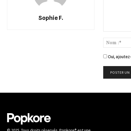
Sophie F.
Commenter
:
Oui, ajoutez-
© 2025. Tous droits réservés. Popkore® est une