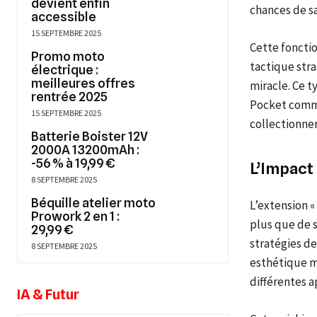
devient enfin
chances de sa
accessible
15 SEPTEMBRE 2025
Cette fonctio
Promo moto
tactique str
électrique :
meilleures offres
miracle. Ce 
rentrée 2025
Pocket comme
15 SEPTEMBRE 2025
collectionne
Batterie Boister 12V
2000A 13200mAh :
-56 % à 19,99 €
L’Impact 
8 SEPTEMBRE 2025
Béquille atelier moto
L’extension « 
Prowork 2 en 1 :
plus que de s
29,99 €
stratégies de
8 SEPTEMBRE 2025
esthétique m
différentes 
IA & Futur