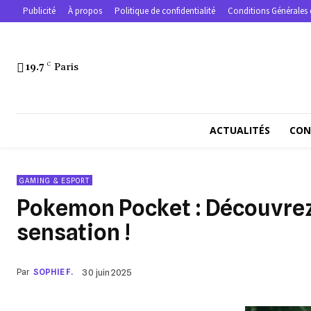
Publicité
À propos
Politique de confidentialité
Conditions Générales 
19.7
C
Paris
ACTUALITÉS
CON
GAMING & ESPORT
Pokemon Pocket : Découvrez
sensation !
Par
SOPHIE F.
30 juin 2025