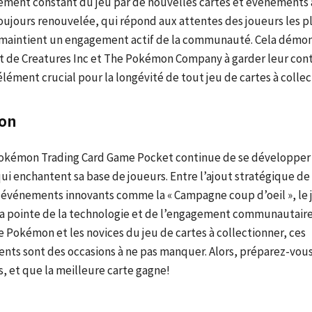
sement constant du jeu par de nouvelles cartes et événements
oujours renouvelée, qui répond aux attentes des joueurs les p
 maintient un engagement actif de la communauté. Cela démo
 de Creatures Inc et The Pokémon Company à garder leur conte
élément crucial pour la longévité de tout jeu de cartes à collec
on
kémon Trading Card Game Pocket continue de se développer 
qui enchantent sa base de joueurs. Entre l’ajout stratégique de
s événements innovants comme la « Campagne coup d’oeil », le
 la pointe de la technologie et de l’engagement communautaire
 Pokémon et les novices du jeu de cartes à collectionner, ces
ts sont des occasions à ne pas manquer. Alors, préparez-vous
s, et que la meilleure carte gagne!