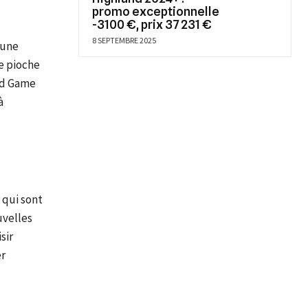
promo exceptionnelle
-3100 €, prix 37 231 €
8 SEPTEMBRE 2025
 une
e pioche
rd Game
à
s qui sont
uvelles
sir
er