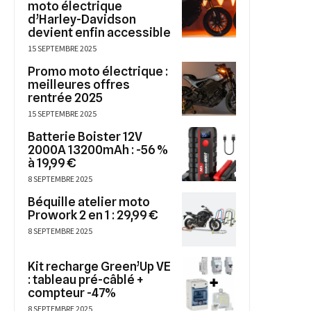
moto électrique
d’Harley-Davidson
devient enfin accessible
15 SEPTEMBRE 2025
Promo moto électrique :
meilleures offres
rentrée 2025
15 SEPTEMBRE 2025
Batterie Boister 12V
2000A 13200mAh : -56 %
à 19,99 €
8 SEPTEMBRE 2025
Béquille atelier moto
Prowork 2 en 1 : 29,99 €
8 SEPTEMBRE 2025
Kit recharge Green’Up VE
: tableau pré-câblé +
compteur -47%
8 SEPTEMBRE 2025