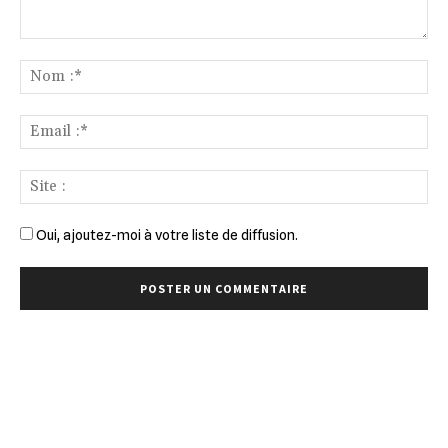
Commenter
:
No
:*
Ema
:*
Sit
:
Oui, ajoutez-moi à votre liste de diffusion.