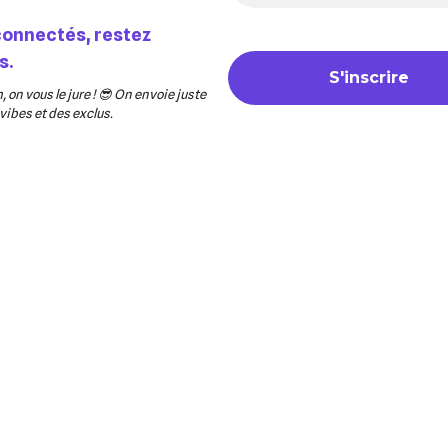
connectés, restez
s.
 on vous le jure ! 😎 On envoie juste
ibes et des exclus.
r