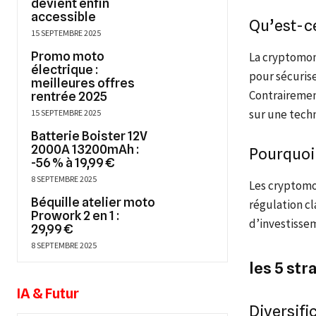
devient enfin
accessible
Qu’est-c
15 SEPTEMBRE 2025
Promo moto
La cryptomon
électrique :
pour sécurise
meilleures offres
Contrairemen
rentrée 2025
sur une techn
15 SEPTEMBRE 2025
Batterie Boister 12V
2000A 13200mAh :
Pourquoi 
-56 % à 19,99 €
8 SEPTEMBRE 2025
Les cryptomo
Béquille atelier moto
régulation cl
Prowork 2 en 1 :
d’investissem
29,99 €
8 SEPTEMBRE 2025
les 5 str
IA & Futur
Diversifi