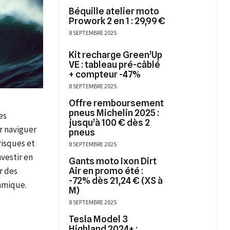
Béquille atelier moto
Prowork 2 en 1 : 29,99 €
8 SEPTEMBRE 2025
Kit recharge Green’Up
VE : tableau pré-câblé
+ compteur -47%
8 SEPTEMBRE 2025
Offre remboursement
pneus Michelin 2025 :
es
jusqu’à 100 € dès 2
ur naviguer
pneus
risques et
8 SEPTEMBRE 2025
vestir en
Gants moto Ixon Dirt
Air en promo été :
r des
-72% dès 21,24 € (XS à
amique.
M)
8 SEPTEMBRE 2025
Tesla Model 3
Highland 2024+ :