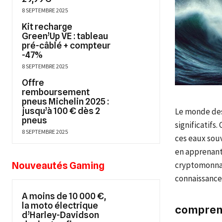
8 SEPTEMBRE 2025
Kit recharge
Green’Up VE : tableau
pré-câblé + compteur
-47%
8 SEPTEMBRE 2025
Offre
remboursement
pneus Michelin 2025 :
jusqu’à 100 € dès 2
Le monde des
pneus
significatifs
8 SEPTEMBRE 2025
ces eaux sou
en apprenant
Nouveautés Gaming
cryptomonnai
connaissance
A moins de 10 000 €,
la moto électrique
comprend
d’Harley-Davidson