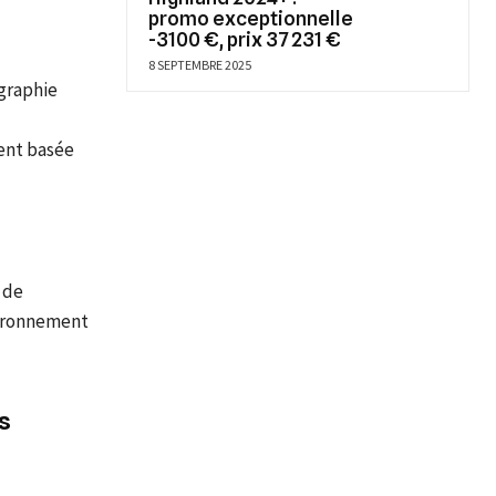
promo exceptionnelle
-3100 €, prix 37 231 €
8 SEPTEMBRE 2025
graphie
vent basée
 de
nvironnement
s