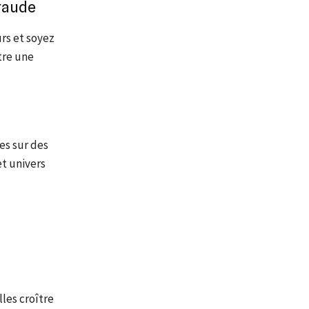
fraude
urs et soyez
tre une
es sur des
t univers
lles croître