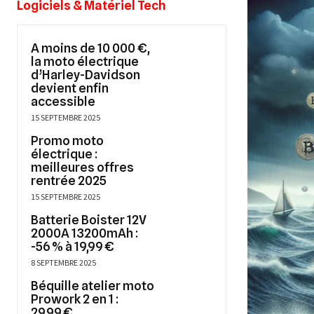
Logiciels & Matériel Tech
A moins de 10 000 €,
la moto électrique
d’Harley-Davidson
devient enfin
accessible
15 SEPTEMBRE 2025
Promo moto
électrique :
meilleures offres
rentrée 2025
15 SEPTEMBRE 2025
Batterie Boister 12V
2000A 13200mAh :
-56 % à 19,99 €
8 SEPTEMBRE 2025
Béquille atelier moto
Prowork 2 en 1 :
29,99 €