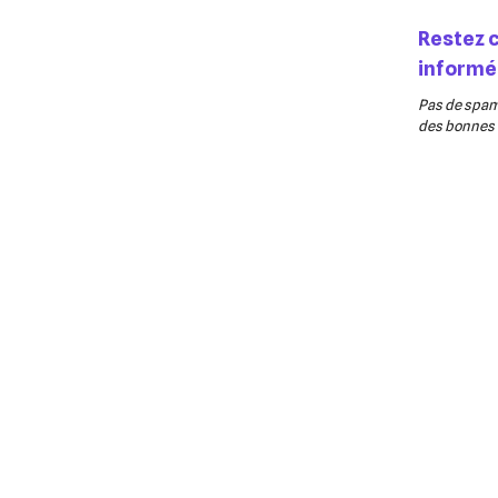
Restez 
informé
Pas de spam,
des bonnes v
Partage