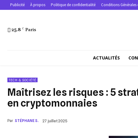
Publicité
À propos
Politique de confidentialité
Conditions Générales 
25.8
C
Paris
ACTUALITÉS
CON
TECH & SOCIÉTÉ
Maîtrisez les risques : 5 st
en cryptomonnaies
Par
STÉPHANE S.
27 juillet 2025