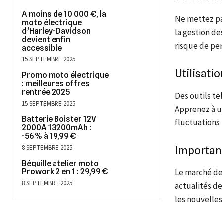
A moins de 10 000 €, la
Ne mettez pas
moto électrique
d’Harley-Davidson
la gestion de
devient enfin
risque de per
accessible
15 SEPTEMBRE 2025
Utilisati
Promo moto électrique
: meilleures offres
rentrée 2025
Des outils te
15 SEPTEMBRE 2025
Apprenez à ut
Batterie Boister 12V
fluctuations
2000A 13200mAh :
-56 % à 19,99 €
8 SEPTEMBRE 2025
Importanc
Béquille atelier moto
Prowork 2 en 1 : 29,99 €
Le marché de
8 SEPTEMBRE 2025
actualités de
les nouvelle