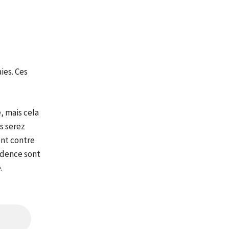
ies. Ces
, mais cela
us serez
nt contre
rudence sont
.