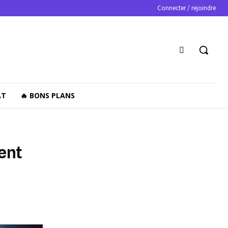
Connecter / rejoindre
AT
🔥 BONS PLANS
ent