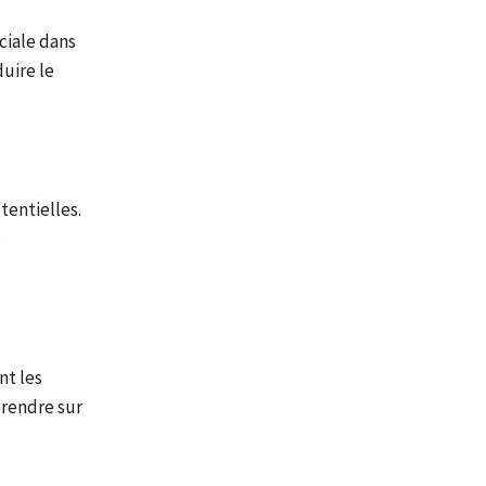
ciale dans
uire le
tentielles.
s
nt les
prendre sur