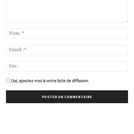
Commenter
:
No
:*
Ema
:*
Sit
:
Oui, ajoutez-moi à votre liste de diffusion.