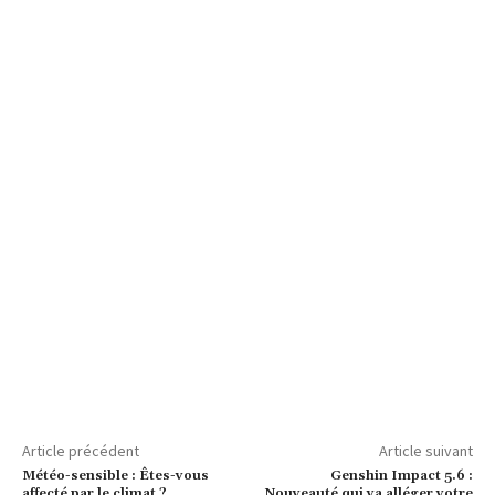
Article précédent
Article suivant
Météo-sensible : Êtes-vous
Genshin Impact 5.6 :
affecté par le climat ?
Nouveauté qui va alléger votre