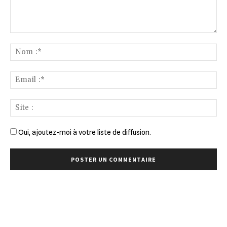
Commenter
:
No
:*
Ema
:*
Sit
:
Oui, ajoutez-moi à votre liste de diffusion.