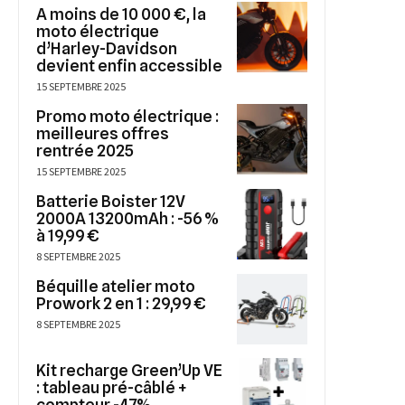
A moins de 10 000 €, la
moto électrique
d’Harley-Davidson
devient enfin accessible
15 SEPTEMBRE 2025
Promo moto électrique :
meilleures offres
rentrée 2025
15 SEPTEMBRE 2025
Batterie Boister 12V
2000A 13200mAh : -56 %
à 19,99 €
8 SEPTEMBRE 2025
Béquille atelier moto
Prowork 2 en 1 : 29,99 €
8 SEPTEMBRE 2025
Kit recharge Green’Up VE
: tableau pré-câblé +
compteur -47%