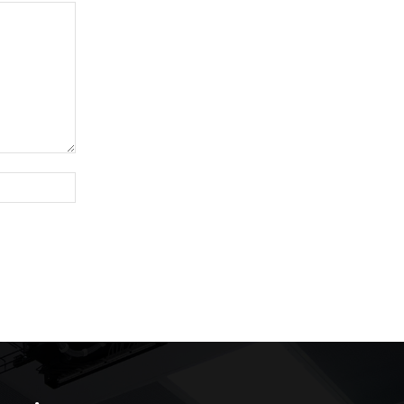
Site
: