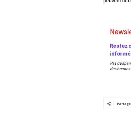
peuvent offrir
Newsle
Restez 
informé
Pas de spam,
des bonnes v
Partage