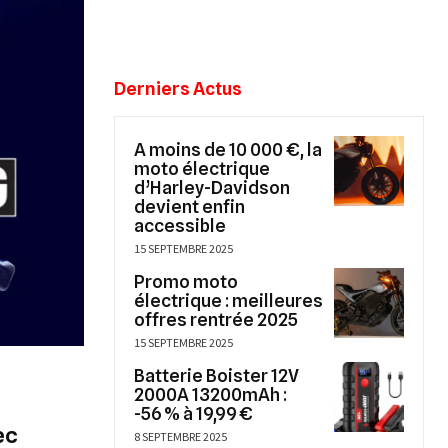
Derniers Actus
A moins de 10 000 €, la
moto électrique
d’Harley-Davidson
devient enfin
accessible
15 SEPTEMBRE 2025
Promo moto
électrique : meilleures
offres rentrée 2025
15 SEPTEMBRE 2025
Batterie Boister 12V
2000A 13200mAh :
-56 % à 19,99 €
ec
8 SEPTEMBRE 2025