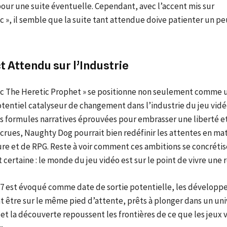
ur une suite éventuelle. Cependant, avec l’accent mis sur
ic », il semble que la suite tant attendue doive patienter un p
 Attendu sur l’Industrie
tic The Heretic Prophet » se positionne non seulement comme u
entiel catalyseur de changement dans l’industrie du jeu vidé
es formules narratives éprouvées pour embrasser une liberté e
crues, Naughty Dog pourrait bien redéfinir les attentes en ma
re et de RPG. Reste à voir comment ces ambitions se concrétis
 certaine : le monde du jeu vidéo est sur le point de vivre une 
27 est évoqué comme date de sortie potentielle, les développe
 être sur le même pied d’attente, prêts à plonger dans un uni
 et la découverte repoussent les frontières de ce que les jeux 