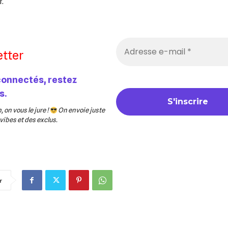
.
tter
connectés, restez
s.
 on vous le jure !
On envoie juste
ibes et des exclus.
r