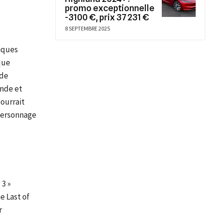
promo exceptionnelle
-3100 €, prix 37 231 €
8 SEPTEMBRE 2025
iques
que
 de
onde et
ourrait
 personnage
 3 »
e Last of
r