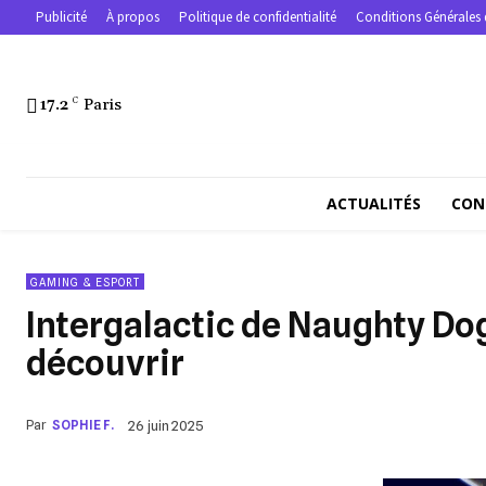
Publicité
À propos
Politique de confidentialité
Conditions Générales 
17.2
C
Paris
ACTUALITÉS
CON
GAMING & ESPORT
Intergalactic de Naughty Dog
découvrir
Par
SOPHIE F.
26 juin 2025