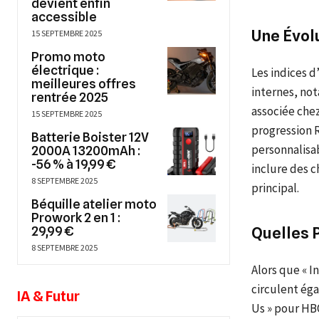
devient enfin
accessible
Une Évol
15 SEPTEMBRE 2025
Promo moto
électrique :
Les indices 
meilleures offres
internes, not
rentrée 2025
associée che
15 SEPTEMBRE 2025
progression 
Batterie Boister 12V
personnalisab
2000A 13200mAh :
-56 % à 19,99 €
inclure des 
8 SEPTEMBRE 2025
principal.
Béquille atelier moto
Prowork 2 en 1 :
29,99 €
Quelles P
8 SEPTEMBRE 2025
Alors que « In
circulent éga
IA & Futur
Us » pour HB