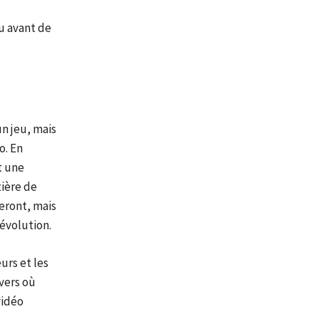
eu avant de
n jeu, mais
o. En
t une
tière de
eront, mais
révolution.
urs et les
vers où
vidéo