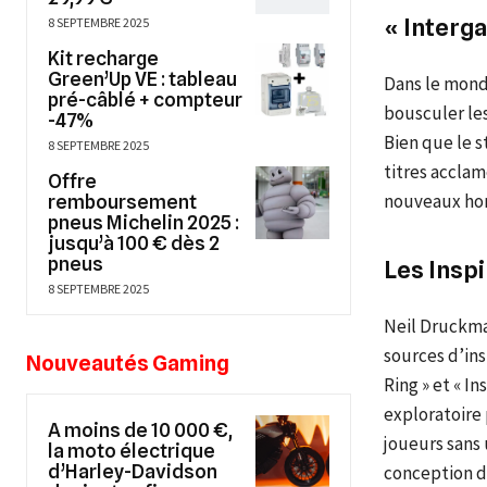
« Interga
8 SEPTEMBRE 2025
Kit recharge
Green’Up VE : tableau
Dans le mond
pré-câblé + compteur
bousculer les
-47%
Bien que le s
8 SEPTEMBRE 2025
titres acclam
Offre
nouveaux hor
remboursement
pneus Michelin 2025 :
jusqu’à 100 € dès 2
pneus
Les Insp
8 SEPTEMBRE 2025
Neil Druckma
sources d’ins
Nouveautés Gaming
Ring » et « I
exploratoire 
A moins de 10 000 €,
joueurs sans
la moto électrique
d’Harley-Davidson
conception d