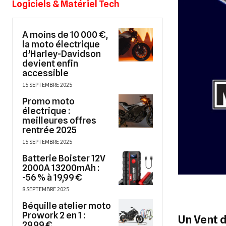
Logiciels & Matériel Tech
A moins de 10 000 €,
la moto électrique
d’Harley-Davidson
devient enfin
accessible
15 SEPTEMBRE 2025
Promo moto
électrique :
meilleures offres
rentrée 2025
15 SEPTEMBRE 2025
Batterie Boister 12V
2000A 13200mAh :
-56 % à 19,99 €
8 SEPTEMBRE 2025
Béquille atelier moto
Prowork 2 en 1 :
Un Vent 
29,99 €