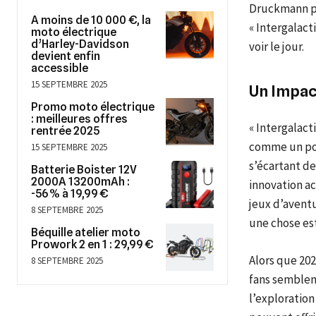
Druckmann po
A moins de 10 000 €, la
« Intergalact
moto électrique
d’Harley-Davidson
voir le jour.
devient enfin
accessible
15 SEPTEMBRE 2025
Un Impact
Promo moto électrique
: meilleures offres
« Intergalac
rentrée 2025
comme un pot
15 SEPTEMBRE 2025
s’écartant d
Batterie Boister 12V
2000A 13200mAh :
innovation ac
-56 % à 19,99 €
jeux d’aventu
8 SEPTEMBRE 2025
une chose est
Béquille atelier moto
Prowork 2 en 1 : 29,99 €
Alors que 20
8 SEPTEMBRE 2025
fans semblent
l’exploration