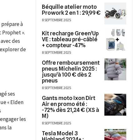
Béquille atelier moto
Prowork 2 en 1 : 29,99 €
8 SEPTEMBRE 2025
 prépare à
c Prophet ».
Kit recharge Green’Up
VE : tableau pré-câblé
 avec des
+ compteur -47%
’explorer de
8 SEPTEMBRE 2025
Offre remboursement
pneus Michelin 2025 :
jusqu’à 100 € dès 2
pneus
8 SEPTEMBRE 2025
agé ses
Gants moto Ixon Dirt
que « Elden
Air en promo été :
-72% dès 21,24 € (XS à
s
M)
 engager les
8 SEPTEMBRE 2025
ns la
Tesla Model 3
Highland 2024+ :