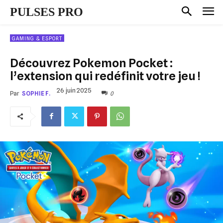
PULSES PRO
GAMING & ESPORT
Découvrez Pokemon Pocket :
l’extension qui redéfinit votre jeu !
26 juin 2025
0
Par
SOPHIE F.