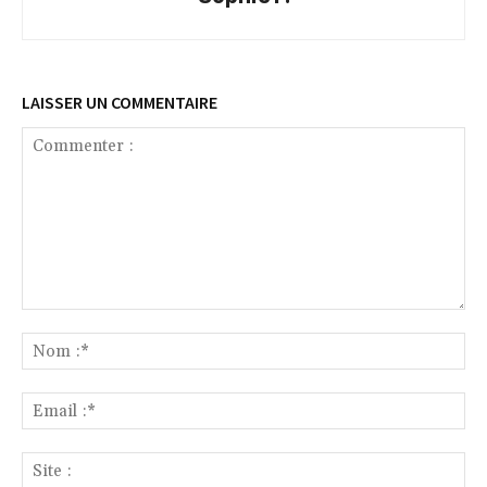
LAISSER UN COMMENTAIRE
Commenter
:
No
:*
Ema
:*
Sit
: