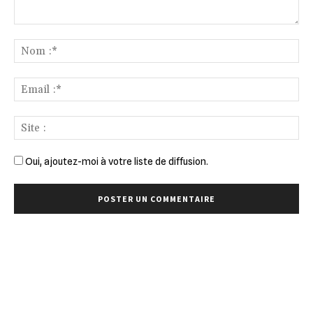
Commenter
:
No
:*
Ema
:*
Sit
:
Oui, ajoutez-moi à votre liste de diffusion.