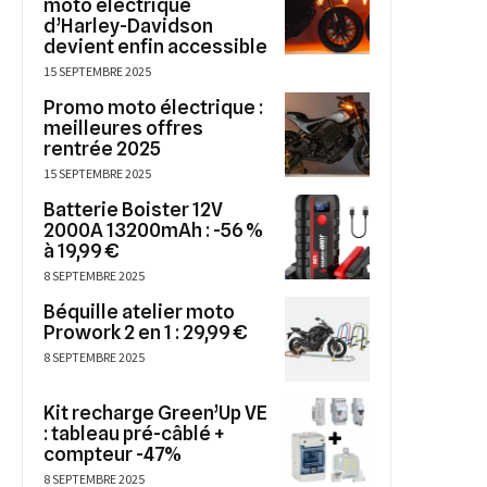
moto électrique
d’Harley-Davidson
devient enfin accessible
15 SEPTEMBRE 2025
Promo moto électrique :
meilleures offres
rentrée 2025
15 SEPTEMBRE 2025
Batterie Boister 12V
2000A 13200mAh : -56 %
à 19,99 €
8 SEPTEMBRE 2025
Béquille atelier moto
Prowork 2 en 1 : 29,99 €
8 SEPTEMBRE 2025
Kit recharge Green’Up VE
: tableau pré-câblé +
compteur -47%
8 SEPTEMBRE 2025