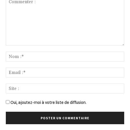
Commenter
:
No
:*
Ema
:*
Sit
:
Oui, ajoutez-moi à votre liste de diffusion.