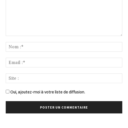
Commenter
:
No
:*
Ema
:*
Sit
:
Oui, ajoutez-moi à votre liste de diffusion.