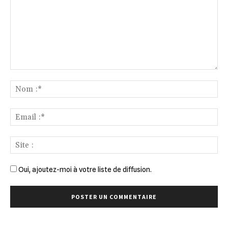
Commenter
:
No
:*
Ema
:*
Sit
:
Oui, ajoutez-moi à votre liste de diffusion.