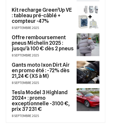
Kit recharge Green’Up VE
: tableau pré-câblé +
compteur -47%
8 SEPTEMBRE 2025
Offre remboursement
pneus Michelin 2025 :
jusqu’à 100 € dès 2 pneus
8 SEPTEMBRE 2025
Gants moto Ixon Dirt Air
en promo été : -72% dès
21,24 € (XS à M)
8 SEPTEMBRE 2025
Tesla Model 3 Highland
2024+ : promo
exceptionnelle -3100 €,
prix 37 231 €
8 SEPTEMBRE 2025