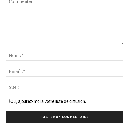
Commenter
:
No
:*
Ema
:*
Sit
:
Oui, ajoutez-moi à votre liste de diffusion.