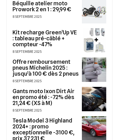
Béquille atelier moto
Prowork 2 en 1 : 29,99 €
8 SEPTEMBRE 2025
Kit recharge Green’Up VE
: tableau pré-câblé +
compteur -47%
8 SEPTEMBRE 2025
Offre remboursement
pneus Michelin 2025 :
jusqu’à 100 € dès 2 pneus
8 SEPTEMBRE 2025
Gants moto Ixon Dirt Air
en promo été : -72% dès
21,24 € (XS à M)
8 SEPTEMBRE 2025
Tesla Model 3 Highland
2024+ : promo
exceptionnelle -3100 €,
prix 37 231 €