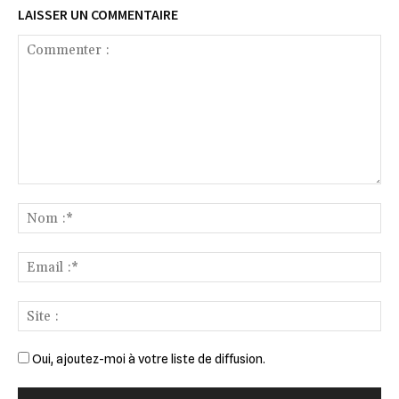
LAISSER UN COMMENTAIRE
Commenter
:
No
:*
Ema
:*
Sit
:
Oui, ajoutez-moi à votre liste de diffusion.