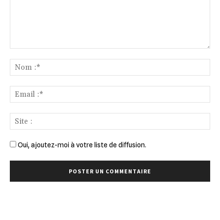
Commenter
:
No
:*
Ema
:*
Sit
:
Oui, ajoutez-moi à votre liste de diffusion.