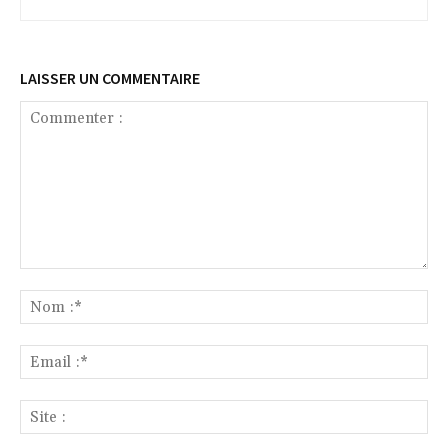
LAISSER UN COMMENTAIRE
Commenter
:
No
:*
Ema
:*
Sit
: