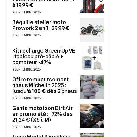
à 19,99 €
8 SEPTEMBRE 2025
Béquille atelier moto
Prowork 2 en 1 : 29,99 €
8 SEPTEMBRE 2025
Kit recharge Green’Up VE
: tableau pré-câblé +
compteur -47%
8 SEPTEMBRE 2025
Offre remboursement
pneus Michelin 2025 :
jusqu’à 100 € dès 2 pneus
8 SEPTEMBRE 2025
Gants moto Ixon Dirt Air
en promo été : -72% dès
21,24 € (XS à M)
8 SEPTEMBRE 2025
Tesla Model 3 Highland