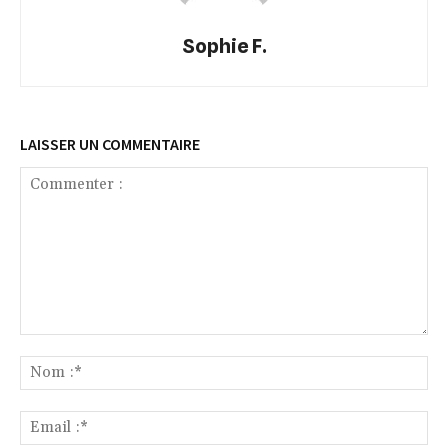
Sophie F.
LAISSER UN COMMENTAIRE
Commenter
:
No
:*
Ema
:*