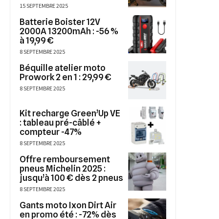
15 SEPTEMBRE 2025
Batterie Boister 12V
2000A 13200mAh : -56 %
à 19,99 €
8 SEPTEMBRE 2025
Béquille atelier moto
Prowork 2 en 1 : 29,99 €
8 SEPTEMBRE 2025
Kit recharge Green’Up VE
: tableau pré-câblé +
compteur -47%
8 SEPTEMBRE 2025
Offre remboursement
pneus Michelin 2025 :
jusqu’à 100 € dès 2 pneus
8 SEPTEMBRE 2025
Gants moto Ixon Dirt Air
en promo été : -72% dès