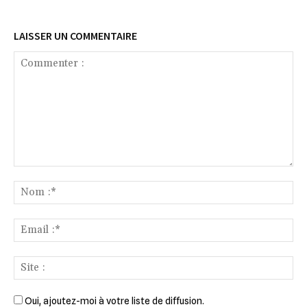
LAISSER UN COMMENTAIRE
Commenter
:
No
:*
Ema
:*
Sit
:
Oui, ajoutez-moi à votre liste de diffusion.