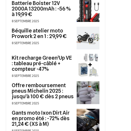
Batterie Boister 12V
2000A 13200mAh : -56 %
à 19,99 €
8 SEPTEMBRE 2025
Béquille atelier moto
Prowork 2 en 1 : 29,99 €
8 SEPTEMBRE 2025
Kit recharge Green’Up VE
: tableau pré-câblé +
compteur -47%
8 SEPTEMBRE 2025
Offre remboursement
pneus Michelin 2025 :
jusqu’à 100 € dès 2 pneus
8 SEPTEMBRE 2025
Gants moto Ixon Dirt Air
en promo été : -72% dès
21,24 € (XS à M)
8 SEPTEMBRE 2025