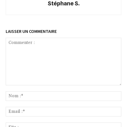
Stéphane S.
LAISSER UN COMMENTAIRE
Commenter
:
No
:*
Ema
:*
Sit