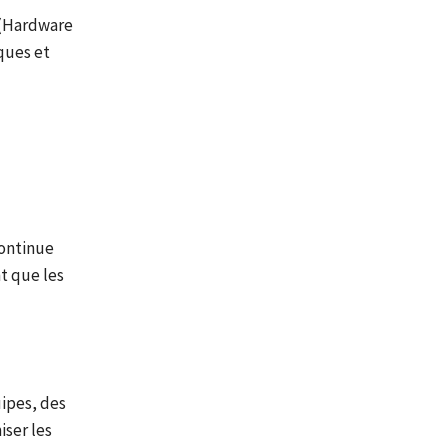
 (Hardware
ques et
continue
t que les
ipes, des
iser les