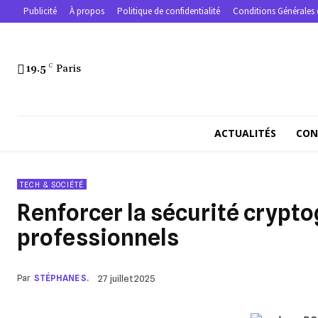
Publicité
À propos
Politique de confidentialité
Conditions Générales 
19.5
C
Paris
ACTUALITÉS
CON
TECH & SOCIÉTÉ
Renforcer la sécurité crypto
professionnels
Par
STÉPHANE S.
27 juillet 2025