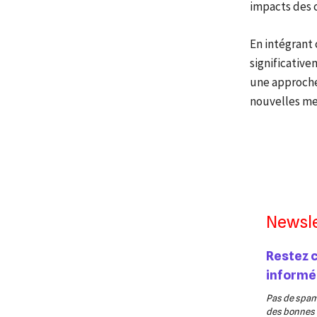
impacts des 
En intégrant 
significative
une approche
nouvelles me
Newsle
Restez 
informé
Pas de spam,
des bonnes v