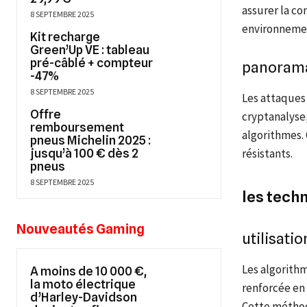
assurer la co
8 SEPTEMBRE 2025
environneme
Kit recharge
Green’Up VE : tableau
pré-câblé + compteur
panorama
-47%
8 SEPTEMBRE 2025
Les attaques
Offre
cryptanalyse,
remboursement
algorithmes.
pneus Michelin 2025 :
jusqu’à 100 € dès 2
résistants.
pneus
8 SEPTEMBRE 2025
les tech
Nouveautés Gaming
utilisati
Les algorithm
A moins de 10 000 €,
la moto électrique
renforcée en 
d’Harley-Davidson
Cette méthod