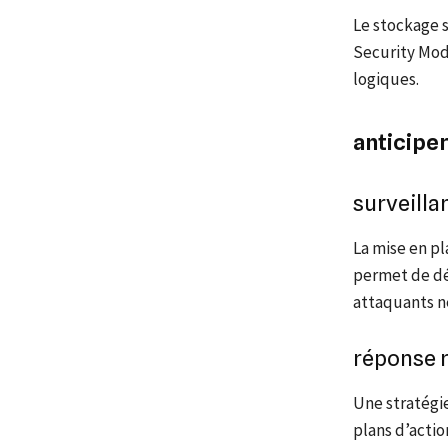
Le stockage s
Security Mod
logiques.
anticipe
surveilla
La mise en p
permet de dét
attaquants n
réponse r
Une stratégi
plans d’actio