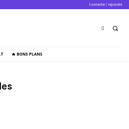
Connecter / rejoindre
AT
🔥 BONS PLANS
les