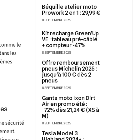
s
Béquille atelier moto
Prowork 2 en 1 : 29,99 €
8 SEPTEMBRE 2025
Kit recharge Green’Up
VE : tableau pré-câblé
 comme le
+ compteur -47%
dans les
8 SEPTEMBRE 2025
stèmes
Offre remboursement
pneus Michelin 2025 :
jusqu’à 100 € dès 2
pneus
8 SEPTEMBRE 2025
Gants moto Ixon Dirt
Air en promo été :
ues
-72% dès 21,24 € (XS à
M)
ne sécurité
8 SEPTEMBRE 2025
rement.
Tesla Model 3
Highland 2024+ :
tions sur