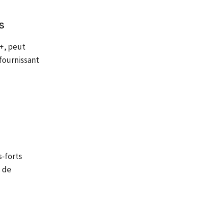
s
++, peut
fournissant
s-forts
s de