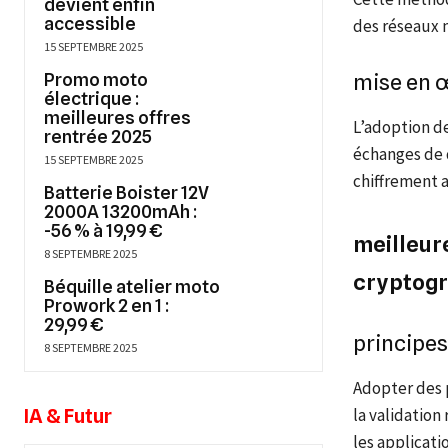
devient enfin
accessible
des réseaux n
15 SEPTEMBRE 2025
Promo moto
mise en œ
électrique :
meilleures offres
L’adoption d
rentrée 2025
échanges de 
15 SEPTEMBRE 2025
chiffrement a
Batterie Boister 12V
2000A 13200mAh :
-56 % à 19,99 €
meilleur
8 SEPTEMBRE 2025
cryptog
Béquille atelier moto
Prowork 2 en 1 :
29,99 €
principes
8 SEPTEMBRE 2025
Adopter des 
IA & Futur
la validation
les applicati