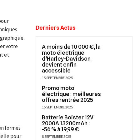
pour
Derniers Actus
chniques
ographique
er votre
A moins de 10 000 €, la
moto électrique
nt et
d’Harley-Davidson
devient enfin
accessible
15 SEPTEMBRE 2025
Promo moto
électrique : meilleures
offres rentrée 2025
15 SEPTEMBRE 2025
Batterie Boister 12V
2000A 13200mAh :
 en formes
-56 % à 19,99 €
ielle pour
8 SEPTEMBRE 2025