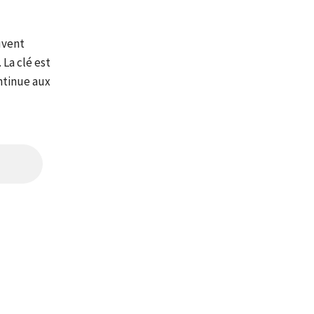
uvent
 La clé est
ntinue aux