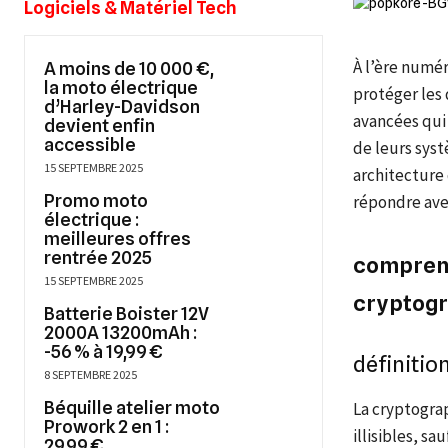
Logiciels & Matériel Tech
À l’ère numér
A moins de 10 000 €,
la moto électrique
protéger les 
d’Harley-Davidson
avancées qui
devient enfin
accessible
de leurs sys
15 SEPTEMBRE 2025
architecture 
Promo moto
répondre ave
électrique :
meilleures offres
rentrée 2025
comprend
15 SEPTEMBRE 2025
cryptog
Batterie Boister 12V
2000A 13200mAh :
-56 % à 19,99 €
définitio
8 SEPTEMBRE 2025
Béquille atelier moto
La cryptograp
Prowork 2 en 1 :
illisibles, s
29,99 €