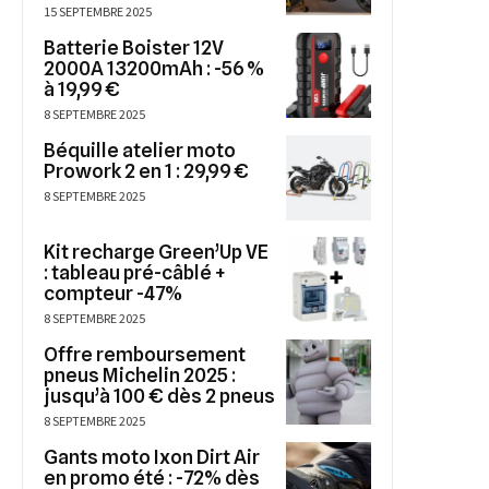
15 SEPTEMBRE 2025
Batterie Boister 12V
2000A 13200mAh : -56 %
à 19,99 €
8 SEPTEMBRE 2025
Béquille atelier moto
Prowork 2 en 1 : 29,99 €
8 SEPTEMBRE 2025
Kit recharge Green’Up VE
: tableau pré-câblé +
compteur -47%
8 SEPTEMBRE 2025
Offre remboursement
pneus Michelin 2025 :
jusqu’à 100 € dès 2 pneus
8 SEPTEMBRE 2025
Gants moto Ixon Dirt Air
en promo été : -72% dès