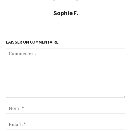
Sophie F.
LAISSER UN COMMENTAIRE
Commenter
:
No
:*
Ema
:*