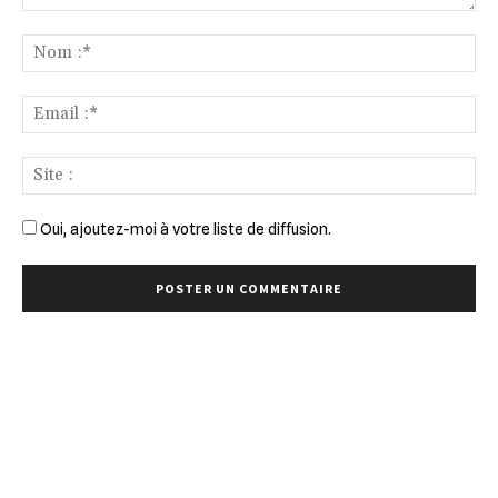
Commenter
:
No
:*
Ema
:*
Sit
:
Oui, ajoutez-moi à votre liste de diffusion.