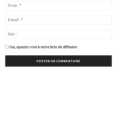
:
No
:*
Ema
:*
Sit
:
Oui, ajoutez-moi à votre liste de diffusion.