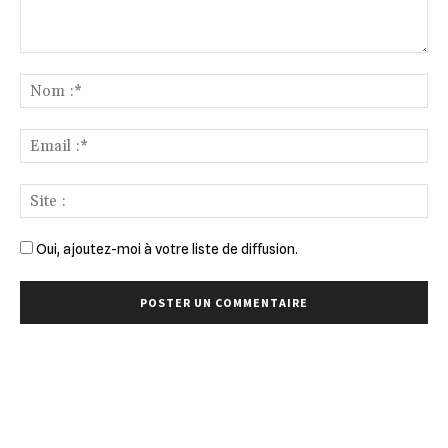
Commenter
:
No
:*
Ema
:*
Sit
:
Oui, ajoutez-moi à votre liste de diffusion.