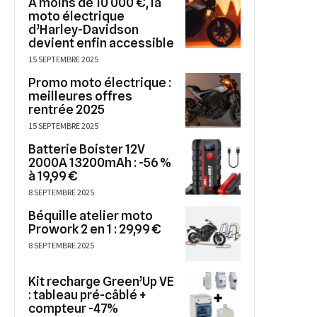
A moins de 10 000 €, la
moto électrique
d’Harley-Davidson
devient enfin accessible
15 SEPTEMBRE 2025
Promo moto électrique :
meilleures offres
rentrée 2025
15 SEPTEMBRE 2025
Batterie Boister 12V
2000A 13200mAh : -56 %
à 19,99 €
8 SEPTEMBRE 2025
Béquille atelier moto
Prowork 2 en 1 : 29,99 €
8 SEPTEMBRE 2025
Kit recharge Green’Up VE
: tableau pré-câblé +
compteur -47%