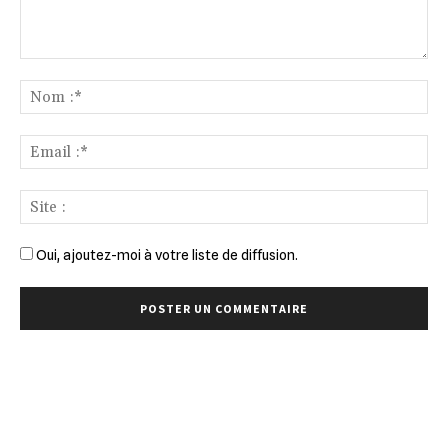
Commenter
:
No
:*
Ema
:*
Sit
:
Oui, ajoutez-moi à votre liste de diffusion.