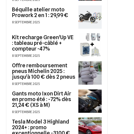
Béquille atelier moto
Prowork 2 en 1 : 29,99 €
8 SEPTEMBRE 2025
Kit recharge Green’Up VE
: tableau pré-câblé +
compteur -47%
8 SEPTEMBRE 2025
Offre remboursement
pneus Michelin 2025 :
jusqu’à 100 € dès 2 pneus
8 SEPTEMBRE 2025
Gants moto Ixon Dirt Air
en promo été : -72% dès
21,24 € (XS à M)
8 SEPTEMBRE 2025
Tesla Model 3 Highland
2024+ : promo
exceptionnelle -3100 €,