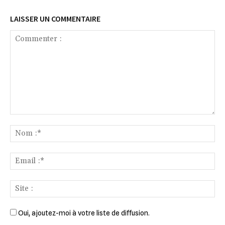
LAISSER UN COMMENTAIRE
Commenter
:
No
:*
Ema
:*
Sit
:
Oui, ajoutez-moi à votre liste de diffusion.