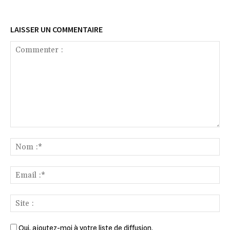
LAISSER UN COMMENTAIRE
Commenter
:
No
:*
Ema
:*
Sit
:
Oui, ajoutez-moi à votre liste de diffusion.