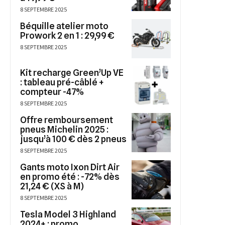
8 SEPTEMBRE 2025
Béquille atelier moto
Prowork 2 en 1 : 29,99 €
8 SEPTEMBRE 2025
Kit recharge Green’Up VE
: tableau pré-câblé +
compteur -47%
8 SEPTEMBRE 2025
Offre remboursement
pneus Michelin 2025 :
jusqu’à 100 € dès 2 pneus
8 SEPTEMBRE 2025
Gants moto Ixon Dirt Air
en promo été : -72% dès
21,24 € (XS à M)
8 SEPTEMBRE 2025
Tesla Model 3 Highland
2024+ : promo