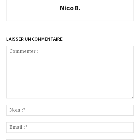
Nico B.
LAISSER UN COMMENTAIRE
Commenter
:
No
:*
Ema
:*