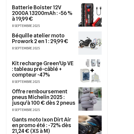
Batterie Boister 12V
2000A 13200mAh : -56 %
à 19,99 €
8 SEPTEMBRE 2025
Béquille atelier moto
Prowork 2 en 1 : 29,99 €
8 SEPTEMBRE 2025
Kit recharge Green’Up VE
: tableau pré-câblé +
compteur -47%
8 SEPTEMBRE 2025
Offre remboursement
pneus Michelin 2025 :
jusqu’à 100 € dès 2 pneus
8 SEPTEMBRE 2025
Gants moto Ixon Dirt Air
en promo été : -72% dès
21,24 € (XS à M)