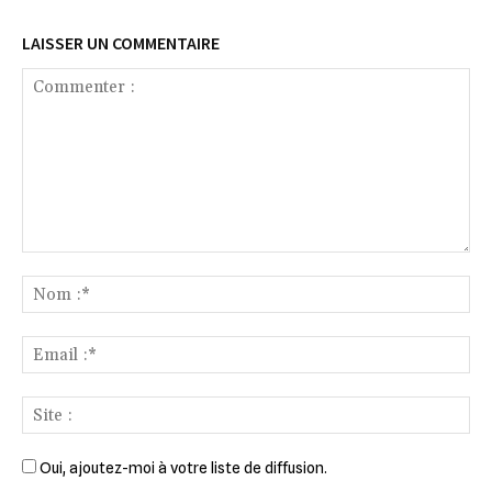
LAISSER UN COMMENTAIRE
Commenter
:
No
:*
Ema
:*
Sit
:
Oui, ajoutez-moi à votre liste de diffusion.