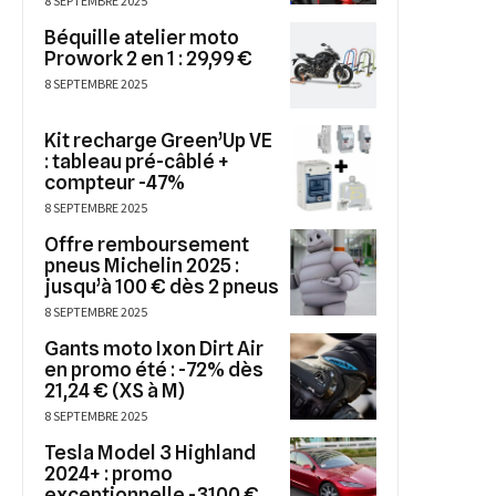
8 SEPTEMBRE 2025
Béquille atelier moto
Prowork 2 en 1 : 29,99 €
8 SEPTEMBRE 2025
Kit recharge Green’Up VE
: tableau pré-câblé +
compteur -47%
8 SEPTEMBRE 2025
Offre remboursement
pneus Michelin 2025 :
jusqu’à 100 € dès 2 pneus
8 SEPTEMBRE 2025
Gants moto Ixon Dirt Air
en promo été : -72% dès
21,24 € (XS à M)
8 SEPTEMBRE 2025
Tesla Model 3 Highland
2024+ : promo
exceptionnelle -3100 €,