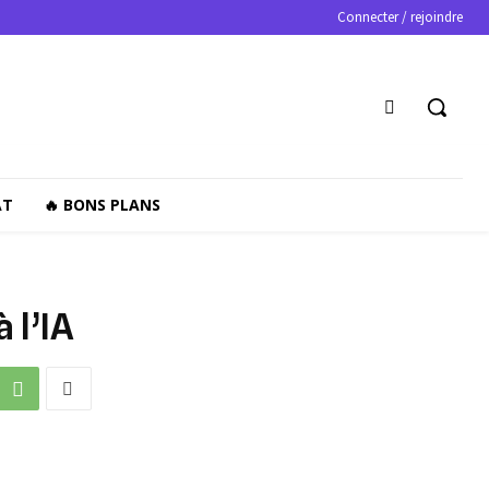
Connecter / rejoindre
AT
🔥 BONS PLANS
 l’IA