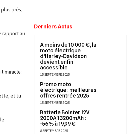
e plus près,
Derniers Actus
e rapport au
A moins de 10 000 €, la
moto électrique
d’Harley-Davidson
devient enfin
accessible
t miracle :
15 SEPTEMBRE 2025
Promo moto
électrique : meilleures
tte, et tu
offres rentrée 2025
15 SEPTEMBRE 2025
Batterie Boister 12V
2000A 13200mAh :
 de
-56 % à 19,99 €
8 SEPTEMBRE 2025