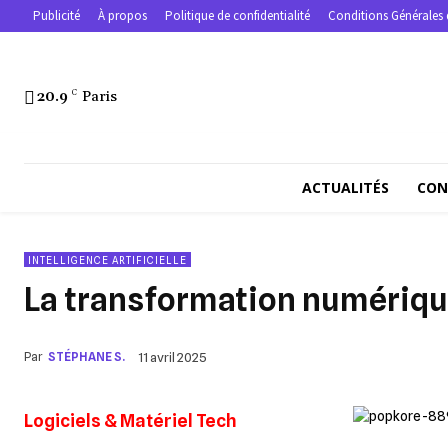
Publicité
À propos
Politique de confidentialité
Conditions Générales 
20.9
C
Paris
ACTUALITÉS
CON
INTELLIGENCE ARTIFICIELLE
La transformation numérique 
Par
STÉPHANE S.
11 avril 2025
Logiciels & Matériel Tech