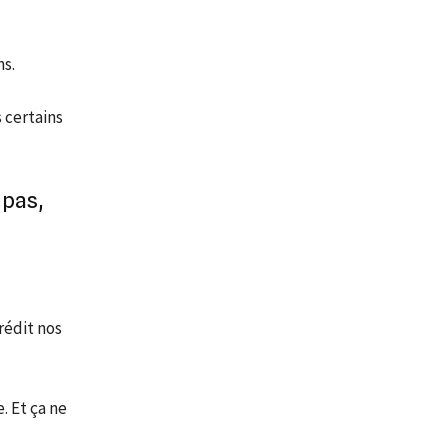
s.
 certains
 pas,
rédit nos
. Et ça ne