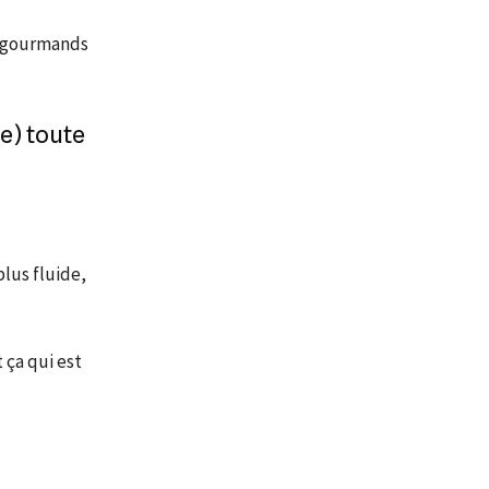
ès gourmands
e) toute
lus fluide,
 ça qui est