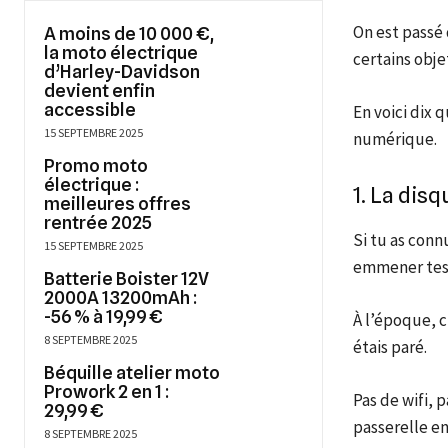
On est passé d
A moins de 10 000 €,
la moto électrique
certains obje
d’Harley-Davidson
devient enfin
accessible
En voici dix 
15 SEPTEMBRE 2025
numérique.
Promo moto
électrique :
1. La dis
meilleures offres
rentrée 2025
Si tu as conn
15 SEPTEMBRE 2025
emmener tes f
Batterie Boister 12V
2000A 13200mAh :
-56 % à 19,99 €
À l’époque, c
8 SEPTEMBRE 2025
étais paré.
Béquille atelier moto
Prowork 2 en 1 :
Pas de wifi, p
29,99 €
passerelle en
8 SEPTEMBRE 2025