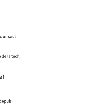
ec un seul
 de la tech,
e)
 depuis