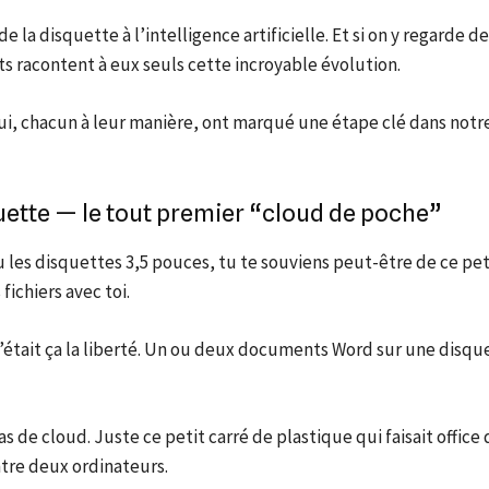
e la disquette à l’intelligence artificielle. Et si on y regarde d
ts racontent à eux seuls cette incroyable évolution.
qui, chacun à leur manière, ont marqué une étape clé dans notr
quette — le tout premier “cloud de poche”
u les disquettes 3,5 pouces, tu te souviens peut-être de ce peti
ichiers avec toi.
’était ça la liberté. Un ou deux documents Word sur une disque
as de cloud. Juste ce petit carré de plastique qui faisait office
tre deux ordinateurs.