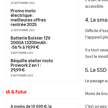
15 SEPTEMBRE 2025
accessible.
Promo moto
électrique :
4. Le sma
meilleures offres
rentrée 2025
Difficile d’ex
15 SEPTEMBRE 2025
l’appareil ph
Batterie Boister 12V
2000A 13200mAh :
-56 % à 19,99 €
Il a tout ras
8 SEPTEMBRE 2025
tout le mond
Béquille atelier moto
Prowork 2 en 1 :
5. Le SSD
29,99 €
8 SEPTEMBRE 2025
Le passage a
IA & Futur
Moins de brui
C’est un peu 
A moins de 10 000 €, la