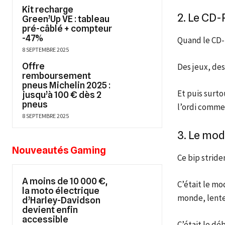
Kit recharge
2. Le CD-
Green’Up VE : tableau
pré-câblé + compteur
-47%
Quand le CD-R
8 SEPTEMBRE 2025
Offre
Des jeux, des
remboursement
pneus Michelin 2025 :
Et puis surto
jusqu’à 100 € dès 2
pneus
l’ordi comme
8 SEPTEMBRE 2025
3. Le mod
Nouveautés Gaming
Ce bip stride
A moins de 10 000 €,
C’était le mo
la moto électrique
monde, lent
d’Harley-Davidson
devient enfin
accessible
C’était le dé