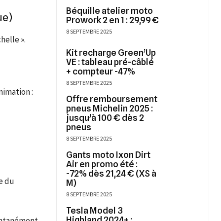
Béquille atelier moto
ue)
Prowork 2 en 1 : 29,99 €
8 SEPTEMBRE 2025
helle ».
Kit recharge Green’Up
VE : tableau pré-câblé
+ compteur -47%
8 SEPTEMBRE 2025
nimation :
Offre remboursement
pneus Michelin 2025 :
jusqu’à 100 € dès 2
pneus
8 SEPTEMBRE 2025
Gants moto Ixon Dirt
Air en promo été :
-72% dès 21,24 € (XS à
e du
M)
8 SEPTEMBRE 2025
Tesla Model 3
Highland 2024+ :
tantanément