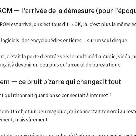
ROM — l’arrivée de la démesure (pour l’époq
OM est arrivé, on s’est tous dit : « OK, là, c’est plus la même éc
 logiciels, des encyclopédies entières… sur un seul disque.
ut, c’était la porte d’entrée vers le multimédia. Audio, vidéo, a
nçait à devenir un peu plus qu’un outil de bureautique.
em — ce bruit bizarre qui changeait tout
nt qui résonnait quand on se connectait à Internet ?
dem. Un objet un peu magique, qui connectait ton ordi au rest
ement, mais sûrement.
but de la vraie révolution : celle où l’information devenait ins