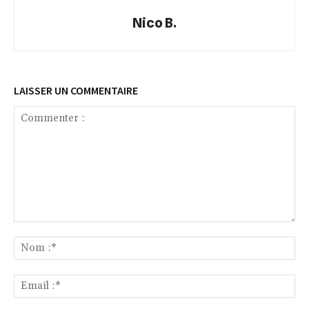
Nico B.
LAISSER UN COMMENTAIRE
Commenter
:
No
:*
Ema
:*