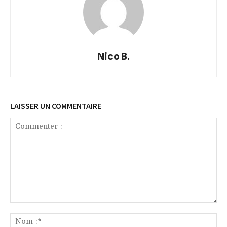
Nico B.
LAISSER UN COMMENTAIRE
Commenter
:
No