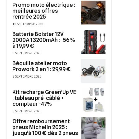
Promo moto électrique :
meilleures offres
rentrée 2025
15 SEPTEMBRE 2025
Batterie Boister 12V
2000A 13200mAh : -56 %
à 19,99 €
8 SEPTEMBRE 2025
Béquille atelier moto
Prowork 2 en 1 : 29,99 €
8 SEPTEMBRE 2025
Kit recharge Green’Up VE
: tableau pré-câblé +
compteur -47%
8 SEPTEMBRE 2025
Offre remboursement
pneus Michelin 2025 :
jusqu’à 100 € dès 2 pneus