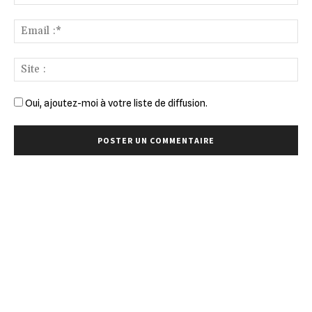
:*
Ema
:*
Sit
:
Oui, ajoutez-moi à votre liste de diffusion.