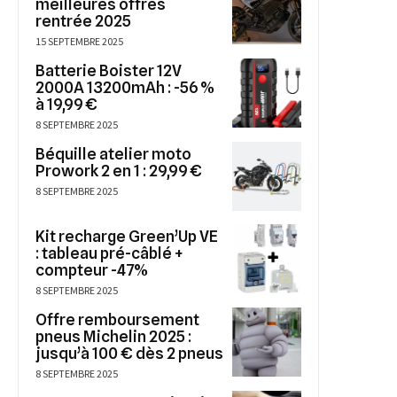
meilleures offres
rentrée 2025
15 SEPTEMBRE 2025
Batterie Boister 12V
2000A 13200mAh : -56 %
à 19,99 €
8 SEPTEMBRE 2025
Béquille atelier moto
Prowork 2 en 1 : 29,99 €
8 SEPTEMBRE 2025
Kit recharge Green’Up VE
: tableau pré-câblé +
compteur -47%
8 SEPTEMBRE 2025
Offre remboursement
pneus Michelin 2025 :
jusqu’à 100 € dès 2 pneus
8 SEPTEMBRE 2025