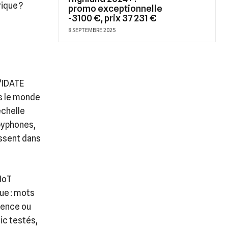
ique ?
promo exceptionnelle
-3100 €, prix 37 231 €
8 SEPTEMBRE 2025
l’IDATE
ns le monde
échelle
byphones,
issent dans
 IoT
ue : mots
bsence ou
ic testés,