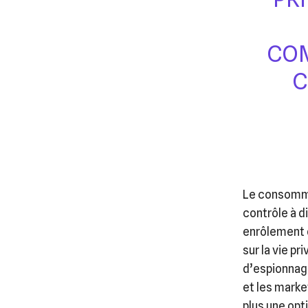
COM
C
Le consommat
contrôle à d
enrôlement 
sur la vie p
d’espionnage
et les marke
plus une opt