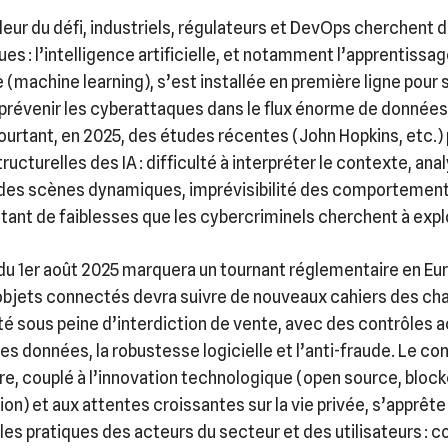
leur du défi, industriels, régulateurs et DevOps cherchent
es : l’intelligence artificielle, et notamment l’apprentissa
(machine learning), s’est installée en première ligne pour s
prévenir les cyberattaques dans le flux énorme de donnée
 Pourtant, en 2025, des études récentes (John Hopkins, etc.)
tructurelles des IA : difficulté à interpréter le contexte, ana
des scènes dynamiques, imprévisibilité des comportemen
ant de faiblesses que les cybercriminels cherchent à explo
u 1er août 2025 marquera un tournant réglementaire en Eur
objets connectés devra suivre de nouveaux cahiers des ch
é sous peine d’interdiction de vente, avec des contrôles ac
es données, la robustesse logicielle et l’anti-fraude. Le co
e, couplé à l’innovation technologique (open source, block
on) et aux attentes croissantes sur la vie privée, s’apprête
les pratiques des acteurs du secteur et des utilisateurs :