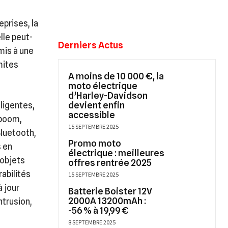
prises, la
lle peut-
Derniers Actus
mis à une
mites
A moins de 10 000 €, la
moto électrique
d’Harley-Davidson
devient enfin
lligentes,
accessible
 boom,
15 SEPTEMBRE 2025
Bluetooth,
Promo moto
s en
électrique : meilleures
 objets
offres rentrée 2025
rabilités
15 SEPTEMBRE 2025
 jour
Batterie Boister 12V
2000A 13200mAh :
ntrusion,
-56 % à 19,99 €
8 SEPTEMBRE 2025