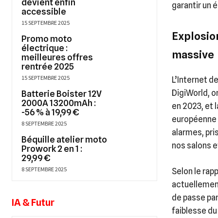
devient enfin
garantir un 
accessible
15 SEPTEMBRE 2025
Explosion
Promo moto
électrique :
massive
meilleures offres
rentrée 2025
15 SEPTEMBRE 2025
L’Internet d
DigiWorld, o
Batterie Boister 12V
2000A 13200mAh :
en 2023, et l
-56 % à 19,99 €
européenne e
8 SEPTEMBRE 2025
alarmes, pri
Béquille atelier moto
nos salons e
Prowork 2 en 1 :
29,99 €
8 SEPTEMBRE 2025
Selon le rap
actuellement
de passe par
IA & Futur
faiblesse du