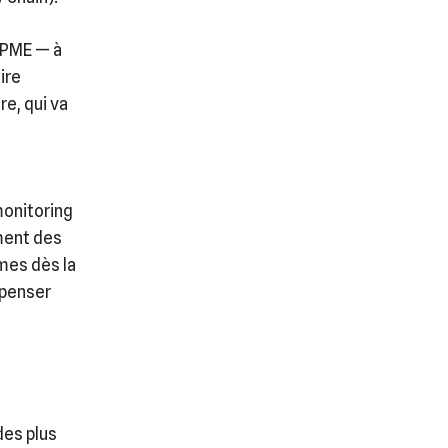
, PME — à
ire
re, qui va
monitoring
ement des
mes dès la
 penser
des plus