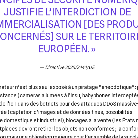
JUSTIFIE L’INTERDICTION DE
MERCIALISATION [DES PRODU
ONCERNÉS] SUR LE TERRITOIR
EUROPÉEN. »
— Directive 2025/2444/UE
eur n’est plus seul exposé à un piratage “anecdotique” : 
istance (caméras allumées à l’insu, babyphones interceptés
de l’IoT dans des botnets pour des attaques DDoS massives
rivée (captation d’images et de données fines, possibilités
 domestique et industriel), blocages à la vente (les État
tplaces devront retirer les objets non conformes ; la confo
ion mais une obligation majeure pour l’ensemble de la supply