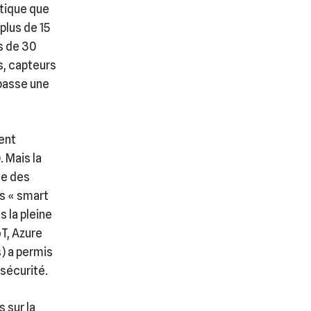
tique que
plus de 15
s de 30
s, capteurs
épasse une
ent
 Mais la
se des
ts « smart
 la pleine
T, Azure
) a permis
 sécurité.
 sur la