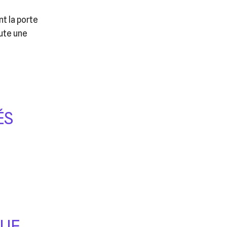
s
t la porte
ute une
ÉS
QUE