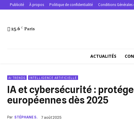
Publicité
À propos
Politique de confidentialité
Conditions Générales 
25.6
C
Paris
ACTUALITÉS
CON
AI TRENDS
INTELLIGENCE ARTIFICIELLE
IA et cybersécurité : protég
européennes dès 2025
Par
STÉPHANE S.
7 août 2025