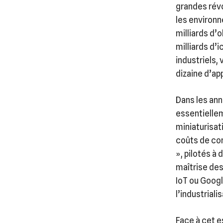
grandes rév
les environn
milliards d’
milliards d’
industriels,
dizaine d’ap
Dans les an
essentiellem
miniaturisat
coûts de con
», pilotés à
maîtrise des
IoT ou Googl
l’industrial
Face à cet e