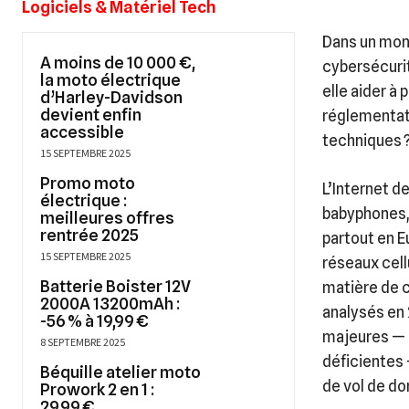
Logiciels & Matériel Tech
Dans un mond
A moins de 10 000 €,
cybersécurit
la moto électrique
elle aider à
d’Harley-Davidson
devient enfin
réglementat
accessible
techniques 
15 SEPTEMBRE 2025
Promo moto
L’Internet d
électrique :
babyphones,
meilleures offres
rentrée 2025
partout en E
15 SEPTEMBRE 2025
réseaux cell
Batterie Boister 12V
matière de c
2000A 13200mAh :
analysés en 
-56 % à 19,99 €
majeures — 
8 SEPTEMBRE 2025
déficientes 
Béquille atelier moto
de vol de d
Prowork 2 en 1 :
29,99 €