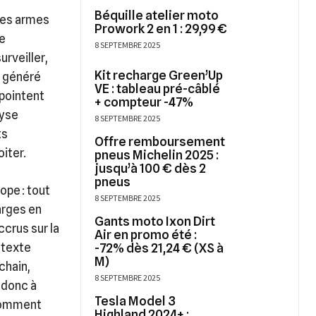
Béquille atelier moto
 des armes
Prowork 2 en 1 : 29,99 €
ge
8 SEPTEMBRE 2025
urveiller,
Kit recharge Green’Up
s généré
VE : tableau pré-câblé
 pointent
+ compteur -47%
lyse
8 SEPTEMBRE 2025
ts
Offre remboursement
iter.
pneus Michelin 2025 :
jusqu’à 100 € dès 2
pneus
ope : tout
8 SEPTEMBRE 2025
arges en
Gants moto Ixon Dirt
crus sur la
Air en promo été :
ntexte
-72% dès 21,24 € (XS à
M)
chain,
8 SEPTEMBRE 2025
 donc à
Tesla Model 3
 comment
Highland 2024+ :