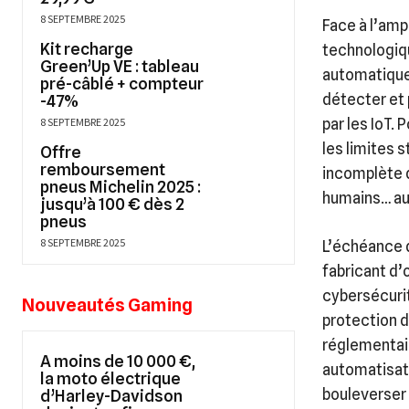
8 SEPTEMBRE 2025
Face à l’amp
Kit recharge
technologiqu
Green’Up VE : tableau
automatique 
pré-câblé + compteur
détecter et 
-47%
8 SEPTEMBRE 2025
par les IoT.
les limites s
Offre
remboursement
incomplète 
pneus Michelin 2025 :
humains… aut
jusqu’à 100 € dès 2
pneus
8 SEPTEMBRE 2025
L’échéance d
fabricant d’
cybersécurit
Nouveautés Gaming
protection d
réglementair
A moins de 10 000 €,
automatisati
la moto électrique
bouleverser 
d’Harley-Davidson