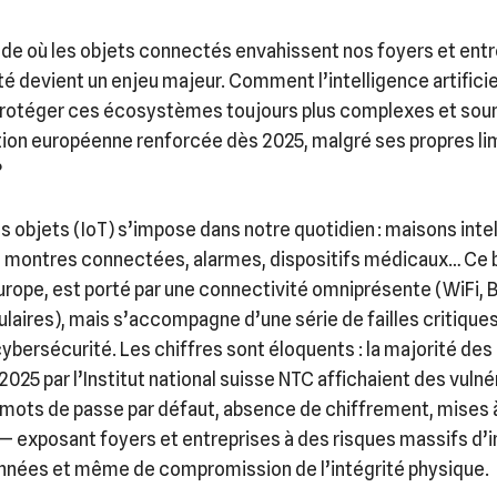
e où les objets connectés envahissent nos foyers et entre
é devient un enjeu majeur. Comment l’intelligence artificie
 protéger ces écosystèmes toujours plus complexes et sou
ion européenne renforcée dès 2025, malgré ses propres li
?
es objets (IoT) s’impose dans notre quotidien : maisons inte
 montres connectées, alarmes, dispositifs médicaux… Ce
urope, est porté par une connectivité omniprésente (WiFi, 
ulaires), mais s’accompagne d’une série de failles critique
ybersécurité. Les chiffres sont éloquents : la majorité des
2025 par l’Institut national suisse NTC affichaient des vulné
mots de passe par défaut, absence de chiffrement, mises à
— exposant foyers et entreprises à des risques massifs d’i
onnées et même de compromission de l’intégrité physique.