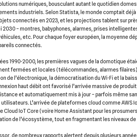
olutions numériques, bousculant autant le quotidien domes
ements industriels. Selon Statista, le monde comptait déjà 
objets connectés en 2023, et les projections tablent sur prè
ici 2030 – montres, babyphones, alarmes, prises intelligente
 véhicules, etc. Pour chaque foyer européen, la moyenne d
pareils connectés.
nées 1990-2000, les premières vagues de la domotique étai
ent fermées et locales (télécommandes, alarmes filaires).
ion de l’électronique, la démocratisation du Wi-Fi et la bais
nexion haut débit ont favorisé l’arrivée massive de produi
 distance et automatiquement mis à jour – parfois même sans
 utilisateurs. L’arrivée de plateformes cloud comme AWS Io
e Cloud IoT Core (voire Home Assistant pour les prosumers
isation de l’écosystème, tout en fragmentant les niveaux de
ssor, de nombreux rapports alertent depuis plusieurs années