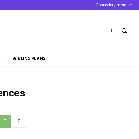
Connecter / rejoindre
AT
🔥 BONS PLANS
gences