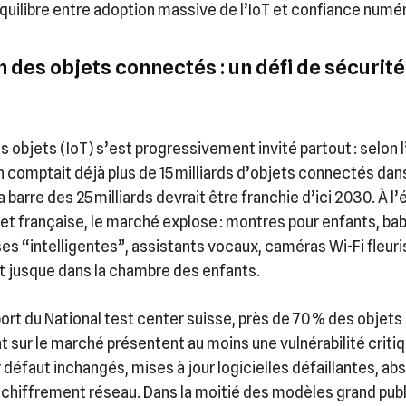
équilibre entre adoption massive de l’IoT et confiance numér
 des objets connectés : un défi de sécurité
es objets (IoT) s’est progressivement invité partout : selon 
n comptait déjà plus de 15 milliards d’objets connectés da
a barre des 25 milliards devrait être franchie d’ici 2030. À l’
t française, le marché explose : montres pour enfants, ba
ses “intelligentes”, assistants vocaux, caméras Wi-Fi fleur
t jusque dans la chambre des enfants.
port du National test center suisse, près de 70 % des objets
 sur le marché présentent au moins une vulnérabilité critiq
 défaut inchangés, mises à jour logicielles défaillantes, a
 chiffrement réseau. Dans la moitié des modèles grand publ