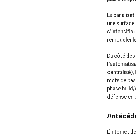
La banalisat
une surface 
s’intensifie 
remodeler le
Du côté des
l’automatisa
centralisé),
mots de pass
phase build/
défense en p
Antécéde
L’Internet d