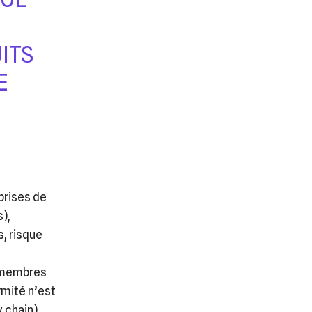
ITS
E
prises de
),
, risque
s membres
rmité n’est
 chain).