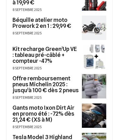
à 19,99 €
8 SEPTEMBRE 2025
Béquille atelier moto
Prowork 2 en 1 : 29,99 €
8 SEPTEMBRE 2025
Kit recharge Green’Up VE
: tableau pré-câblé +
compteur -47%
8 SEPTEMBRE 2025
Offre remboursement
pneus Michelin 2025 :
jusqu’à 100 € dès 2 pneus
8 SEPTEMBRE 2025
Gants moto Ixon Dirt Air
en promo été : -72% dès
21,24 € (XS à M)
8 SEPTEMBRE 2025
Tesla Model 3 Highland