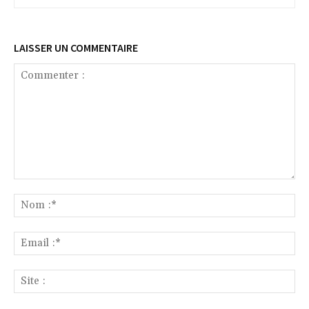
LAISSER UN COMMENTAIRE
Commenter
:
No
:*
Ema
:*
Sit
: