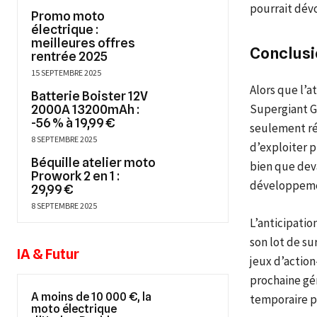
pourrait dévo
Promo moto
électrique :
meilleures offres
Conclusi
rentrée 2025
15 SEPTEMBRE 2025
Alors que l’a
Batterie Boister 12V
Supergiant Ga
2000A 13200mAh :
-56 % à 19,99 €
seulement ré
8 SEPTEMBRE 2025
d’exploiter p
Béquille atelier moto
bien que deva
Prowork 2 en 1 :
développemen
29,99 €
8 SEPTEMBRE 2025
L’anticipatio
son lot de su
IA & Futur
jeux d’action
prochaine gén
A moins de 10 000 €, la
temporaire po
moto électrique