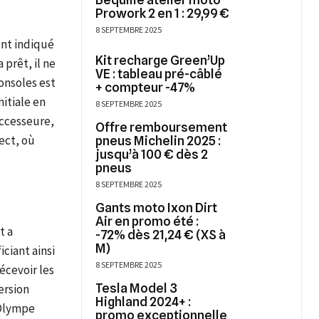
Prowork 2 en 1 : 29,99 €
8 SEPTEMBRE 2025
ent indiqué
Kit recharge Green’Up
 prêt, il ne
VE : tableau pré-câblé
onsoles est
+ compteur -47%
nitiale en
8 SEPTEMBRE 2025
uccesseure,
Offre remboursement
ect, où
pneus Michelin 2025 :
jusqu’à 100 € dès 2
pneus
8 SEPTEMBRE 2025
Gants moto Ixon Dirt
Air en promo été :
t a
-72% dès 21,24 € (XS à
M)
iciant ainsi
8 SEPTEMBRE 2025
écevoir les
Tesla Model 3
ersion
Highland 2024+ :
’Olympe
promo exceptionnelle