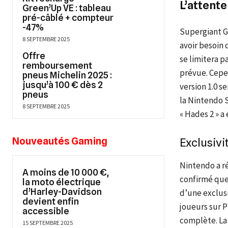
L’attente
Green’Up VE : tableau
pré-câblé + compteur
-47%
Supergiant G
8 SEPTEMBRE 2025
avoir besoin 
Offre
se limitera p
remboursement
prévue. Cepen
pneus Michelin 2025 :
jusqu’à 100 € dès 2
version 1.0 s
pneus
la Nintendo S
8 SEPTEMBRE 2025
« Hades 2 » a
Nouveautés Gaming
Exclusivi
Nintendo a r
A moins de 10 000 €,
confirmé que 
la moto électrique
d’Harley-Davidson
d’une exclusi
devient enfin
joueurs sur P
accessible
complète. La 
15 SEPTEMBRE 2025