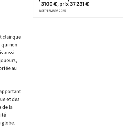
-3100 €, prix 37 231 €
8 SEPTEMBRE 2025
t clair que
u qui non
s aussi
 joueurs,
ortée au
r apportant
que et des
 de la
ité
u globe.