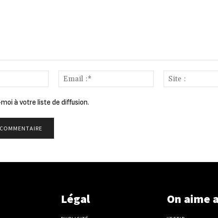
Nom
Email
:*
:*
moi à votre liste de diffusion.
Légal
On aime 