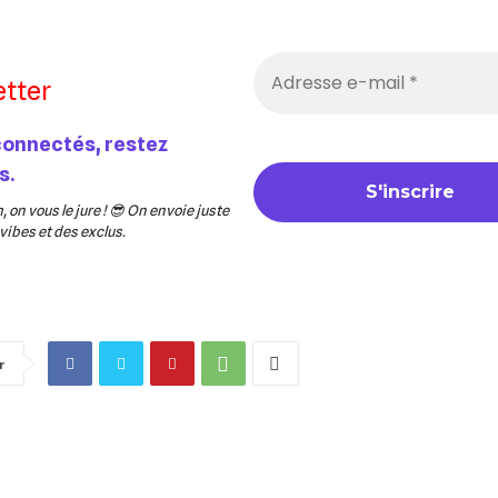
tter
connectés, restez
s.
 on vous le jure ! 😎 On envoie juste
ibes et des exclus.
r