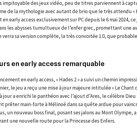
s impitoyable des jeux vidéo, peu de titres parviennent à capt
e de la mythologie avec autant de brio que le très attendu « 
en early access exclusivement sur PC depuis le 6 mai 2024, ce
dans les abysses tumultueux de l’enfer grec, promettant une a
 verra sa version complète, la très convoitée 1.0, que probab
urs en early access remarquable
ncement en early access, « Hades 2 » a suivi un chemin impress
rnier, le jeu a reçu une mise à jour majeure intitulée « Le Chant 
à jour a enrichi le panthéon avec l’ajout d’Ares, le célèbre Dieu 
t prêter main-forte à Mélinoé dans sa quête ardue pour vaincr
us, un nouveau boss final, posant ses jalons au Mont Olympe, a
frant une nouvelle route pour la Princesse des Enfers.