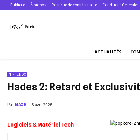
Publicité
À propos
Politique de confidentialité
Conditions Générales 
17.5
C
Paris
ACTUALITÉS
CON
NINTENDO
Hades 2: Retard et Exclusivi
Par
MAX B.
3 avril 2025
Logiciels & Matériel Tech