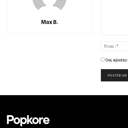
Max B.
Commenter
:
Oui, ajoutez-