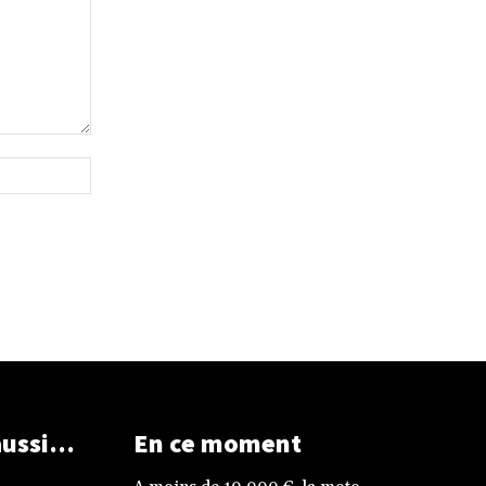
Site
:
aussi…
En ce moment