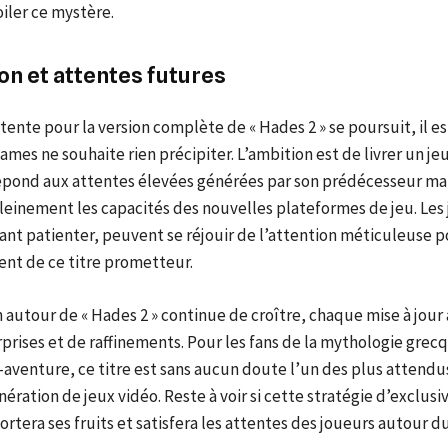
iler ce mystère.
on et attentes futures
ttente pour la version complète de « Hades 2 » se poursuit, il es
mes ne souhaite rien précipiter. L’ambition est de livrer un je
pond aux attentes élevées générées par son prédécesseur mai
leinement les capacités des nouvelles plateformes de jeu. Les
nt patienter, peuvent se réjouir de l’attention méticuleuse p
t de ce titre prometteur.
n autour de « Hades 2 » continue de croître, chaque mise à jou
rprises et de raffinements. Pour les fans de la mythologie grec
-aventure, ce titre est sans aucun doute l’un des plus attendus
ération de jeux vidéo. Reste à voir si cette stratégie d’exclusiv
rtera ses fruits et satisfera les attentes des joueurs autour d