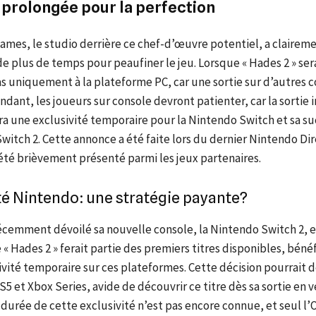
 prolongée pour la perfection
ames, le studio derrière ce chef-d’œuvre potentiel, a clairem
de plus de temps pour peaufiner le jeu. Lorsque « Hades 2 » sera
as uniquement à la plateforme PC, car une sortie sur d’autres c
dant, les joueurs sur console devront patienter, car la sortie i
era une exclusivité temporaire pour la Nintendo Switch et sa s
witch 2. Cette annonce a été faite lors du dernier Nintendo Dir
 été brièvement présenté parmi les jeux partenaires.
té Nintendo: une stratégie payante?
écemment dévoilé sa nouvelle console, la Nintendo Switch 2, e
« Hades 2 » ferait partie des premiers titres disponibles, bénéf
vité temporaire sur ces plateformes. Cette décision pourrait d
S5 et Xbox Series, avide de découvrir ce titre dès sa sortie en v
durée de cette exclusivité n’est pas encore connue, et seul l