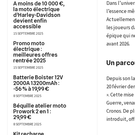
Dans l’univer
A moins de 10 000 €,
la moto électrique
l’essence mêm
d’Harley-Davidson
Actuellement 
devient enfin
accessible
les joueurs 
15 SEPTEMBRE 2025
épique qui ne
Promo moto
avant 2026.
électrique :
meilleures offres
rentrée 2025
Un parco
15 SEPTEMBRE 2025
Batterie Boister 12V
Depuis son la
2000A 13200mAh :
20 février de
-56 % à 19,99 €
». Cette mise 
8 SEPTEMBRE 2025
Guerre, venan
Béquille atelier moto
Cronos. De pl
Prowork 2 en 1 :
29,99 €
introduit, of
8 SEPTEMBRE 2025
Kit recharge