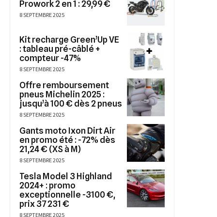
Prowork 2 en 1 : 29,99 €
8 SEPTEMBRE 2025
Kit recharge Green’Up VE
: tableau pré-câblé +
compteur -47%
8 SEPTEMBRE 2025
Offre remboursement
pneus Michelin 2025 :
jusqu’à 100 € dès 2 pneus
8 SEPTEMBRE 2025
Gants moto Ixon Dirt Air
en promo été : -72% dès
21,24 € (XS à M)
8 SEPTEMBRE 2025
Tesla Model 3 Highland
2024+ : promo
exceptionnelle -3100 €,
prix 37 231 €
8 SEPTEMBRE 2025