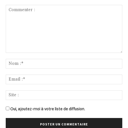
Commenter
:
No
:*
Ema
:*
Sit
:
Oui, ajoutez-moi à votre liste de diffusion.