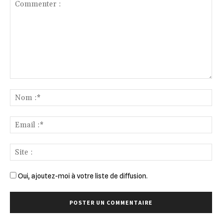
Commenter
:
No
:*
Ema
:*
Sit
:
Oui, ajoutez-moi à votre liste de diffusion.