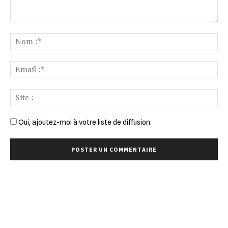
Commenter
:
No
:*
Ema
:*
Sit
:
Oui, ajoutez-moi à votre liste de diffusion.