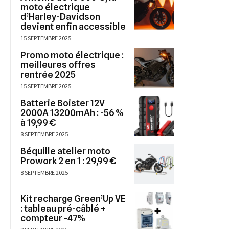
moto électrique
d’Harley-Davidson
devient enfin accessible
15 SEPTEMBRE 2025
Promo moto électrique :
meilleures offres
rentrée 2025
15 SEPTEMBRE 2025
Batterie Boister 12V
2000A 13200mAh : -56 %
à 19,99 €
8 SEPTEMBRE 2025
Béquille atelier moto
Prowork 2 en 1 : 29,99 €
8 SEPTEMBRE 2025
Kit recharge Green’Up VE
: tableau pré-câblé +
compteur -47%