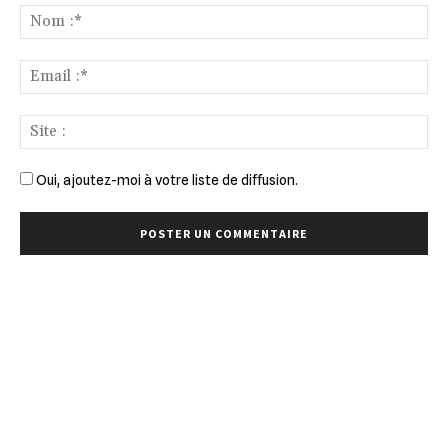
:
No
:*
Ema
:*
Sit
:
Oui, ajoutez-moi à votre liste de diffusion.