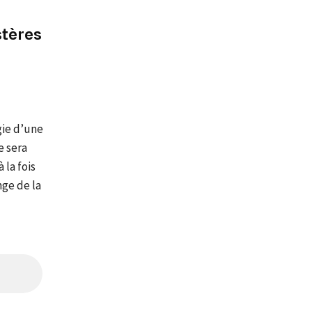
stères
gie d’une
e sera
 la fois
nge de la