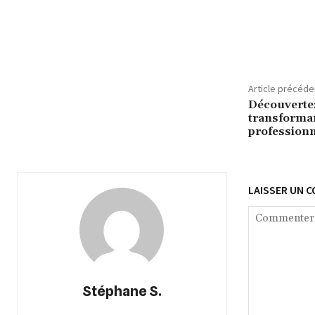
Article précéde
Découverte: 
transforman
professionn
LAISSER UN 
Stéphane S.