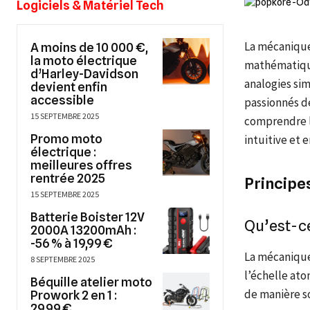
Logiciels & Matériel Tech
La mécanique
A moins de 10 000 €,
la moto électrique
mathématique
d’Harley-Davidson
analogies sim
devient enfin
accessible
passionnés de
15 SEPTEMBRE 2025
comprendre l
Promo moto
intuitive et 
électrique :
meilleures offres
rentrée 2025
Principe
15 SEPTEMBRE 2025
Batterie Boister 12V
Qu’est-c
2000A 13200mAh :
-56 % à 19,99 €
La mécanique
8 SEPTEMBRE 2025
l’échelle at
Béquille atelier moto
de manière s
Prowork 2 en 1 :
29,99 €