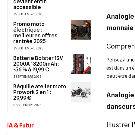
devient enfin
accessible
15 SEPTEMBRE 2025
Analogie 
Promo moto
monnaie
électrique :
meilleures offres
rentrée 2025
Comprendr
15 SEPTEMBRE 2025
Batterie Boister 12V
Pensez à une 
2000A 13200mAh :
est dans un é
-56 % à 19,99 €
peut être dan
8 SEPTEMBRE 2025
Béquille atelier moto
Prowork 2 en 1 :
Analogie 
29,99 €
8 SEPTEMBRE 2025
danseur
Illustrer
IA & Futur