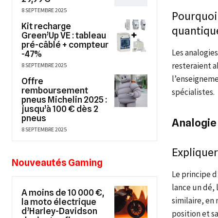
8 SEPTEMBRE 2025
Pourquoi 
Kit recharge
quantiqu
Green’Up VE : tableau
pré-câblé + compteur
Les analogies
-47%
resteraient ab
8 SEPTEMBRE 2025
l’enseigneme
Offre
remboursement
spécialistes.
pneus Michelin 2025 :
jusqu’à 100 € dès 2
pneus
Analogie 
8 SEPTEMBRE 2025
Expliquer 
Nouveautés Gaming
Le principe 
lance un dé, 
A moins de 10 000 €,
similaire, e
la moto électrique
d’Harley-Davidson
position et s