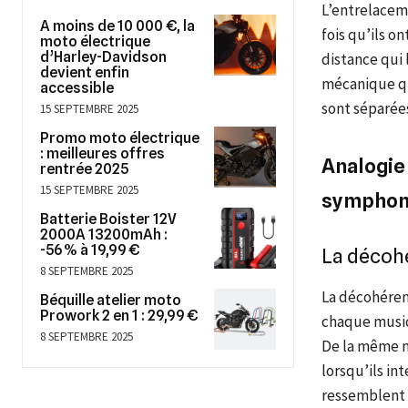
L’entrelacem
A moins de 10 000 €, la
fois qu’ils 
moto électrique
d’Harley-Davidson
distance qui 
devient enfin
mécanique qu
accessible
sont séparées
15 SEPTEMBRE 2025
Promo moto électrique
: meilleures offres
Analogie
rentrée 2025
15 SEPTEMBRE 2025
symphon
Batterie Boister 12V
2000A 13200mAh :
-56 % à 19,99 €
La décoh
8 SEPTEMBRE 2025
La décohéren
Béquille atelier moto
Prowork 2 en 1 : 29,99 €
chaque music
8 SEPTEMBRE 2025
De la même m
lorsqu’ils i
ressemblent 