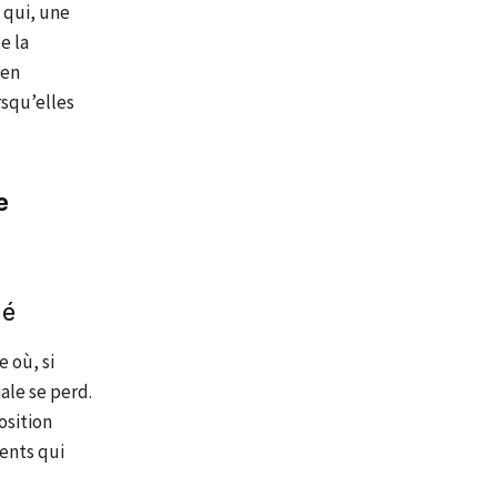
 qui, une
e la
 en
squ’elles
e
dé
 où, si
ale se perd.
osition
ents qui