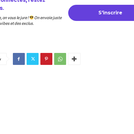
s.
 on vous le jure !
On envoie juste
ibes et des exclus.
r