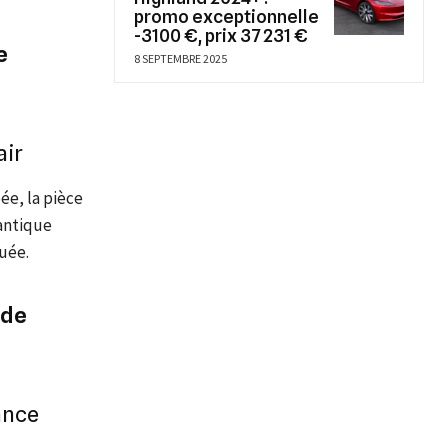
promo exceptionnelle
-3100 €, prix 37 231 €
e
8 SEPTEMBRE 2025
air
ée, la pièce
uantique
tuée.
 de
ance