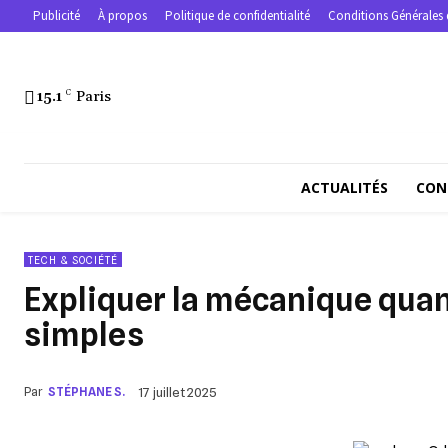
Publicité
À propos
Politique de confidentialité
Conditions Générales 
15.1
C
Paris
ACTUALITÉS
CON
TECH & SOCIÉTÉ
Expliquer la mécanique quan
simples
Par
STÉPHANE S.
17 juillet 2025