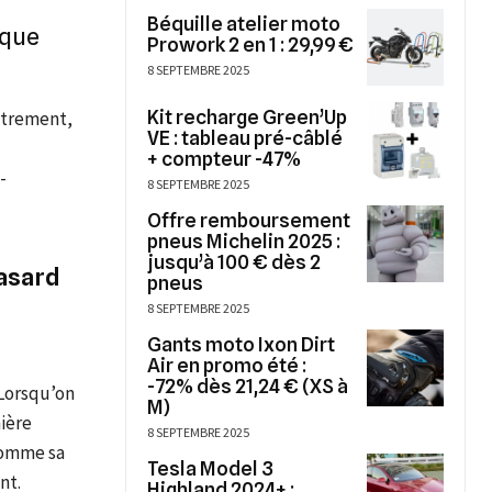
Béquille atelier moto
ique
Prowork 2 en 1 : 29,99 €
8 SEPTEMBRE 2025
Kit recharge Green’Up
autrement,
VE : tableau pré-câblé
+ compteur -47%
-
8 SEPTEMBRE 2025
Offre remboursement
pneus Michelin 2025 :
jusqu’à 100 € dès 2
hasard
pneus
8 SEPTEMBRE 2025
Gants moto Ixon Dirt
Air en promo été :
-72% dès 21,24 € (XS à
 Lorsqu’on
M)
ière
8 SEPTEMBRE 2025
comme sa
Tesla Model 3
nt.
Highland 2024+ :