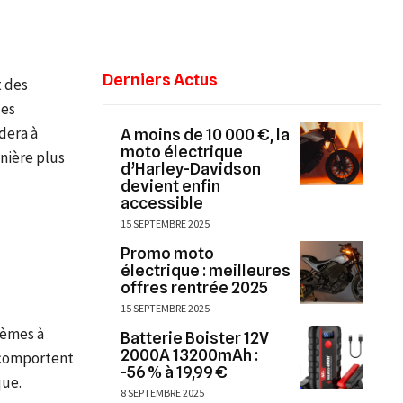
Derniers Actus
t des
les
dera à
A moins de 10 000 €, la
moto électrique
nière plus
d’Harley-Davidson
devient enfin
accessible
15 SEPTEMBRE 2025
Promo moto
électrique : meilleures
offres rentrée 2025
15 SEPTEMBRE 2025
tèmes à
Batterie Boister 12V
2000A 13200mAh :
 comportent
-56 % à 19,99 €
que.
8 SEPTEMBRE 2025