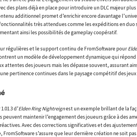
ec des plans déjà en place pour introduire un DLC majeur plus
ontenu additionnel promet d’enrichir encore davantage l’univer
 fonctionnalités très attendues comme les expéditions en duo 
entant ainsi les possibilités de gameplay coopératif.
our régulières et le support continu de FromSoftware pour
Elde
ntrent un modèle de développement dynamique qui répond
x attentes des joueurs mais les dépasse souvent, assurant ain
 une pertinence continues dans le paysage compétitif des jeux
mé
 1.01.3 d’
Elden Ring Nightreign
est un exemple brillant de la faç
 peuvent maintenir l’engagement des joueurs grâce à des amé
réactives. Avec des corrections significatives et des ajustemen
, FromSoftware s’assure que leur dernière création ne soit pa