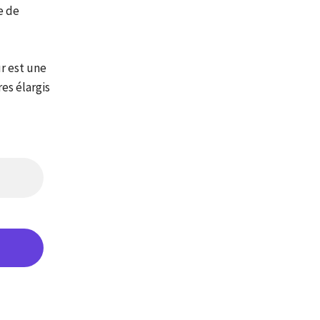
e de
r est une
es élargis