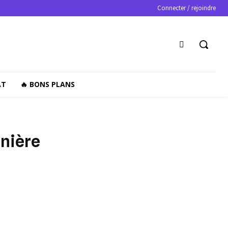
Connecter / rejoindre
AT
🔥 BONS PLANS
rnière