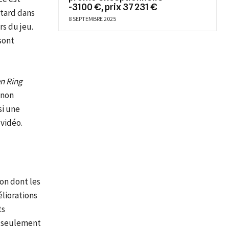
-3100 €, prix 37 231 €
 tard dans
8 SEPTEMBRE 2025
s du jeu.
sont
n Ring
 non
si une
 vidéo.
on dont les
liorations
ts
s seulement