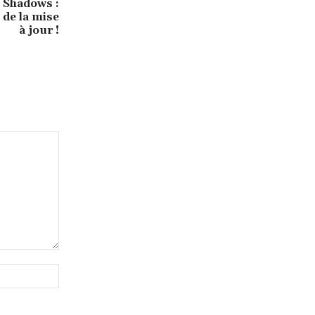
 Shadows :
 de la mise
à jour !
Site
: