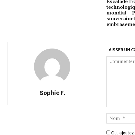
Escalade Ira
technologiqu
mondial – Pé
souverainet
embrasemen
LAISSER UN 
Sophie F.
Commenter
:
Oui, ajoutez-