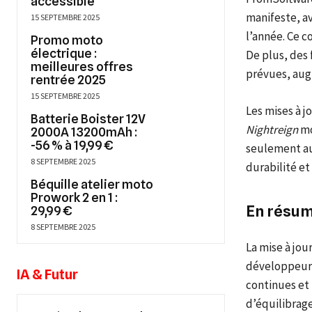
accessible
manifeste, av
15 SEPTEMBRE 2025
l’année. Ce c
Promo moto
électrique :
De plus, des
meilleures offres
prévues, augm
rentrée 2025
15 SEPTEMBRE 2025
Les mises à j
Batterie Boister 12V
Nightreign
mo
2000A 13200mAh :
-56 % à 19,99 €
seulement au
8 SEPTEMBRE 2025
durabilité et
Béquille atelier moto
Prowork 2 en 1 :
En résu
29,99 €
8 SEPTEMBRE 2025
La mise à jour
développeurs
IA & Futur
continues et 
d’équilibrage