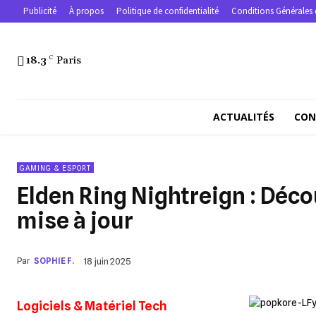
Publicité
À propos
Politique de confidentialité
Conditions Générales 
18.3
C
Paris
ACTUALITÉS
CON
GAMING & ESPORT
Elden Ring Nightreign : Déco
mise à jour
Par
SOPHIE F.
18 juin 2025
Logiciels & Matériel Tech