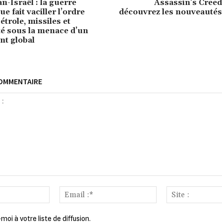
n-Israël : la guerre
Assassin’s Creed
e fait vaciller l’ordre
découvrez les nouveautés
trole, missiles et
é sous la menace d’un
t global
COMMENTAIRE
Nom
Email
:*
:*
moi à votre liste de diffusion.