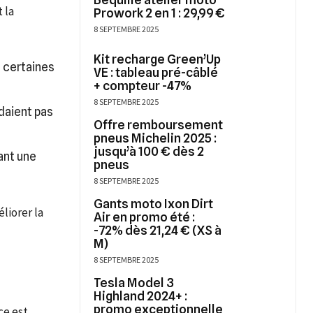
 la
Prowork 2 en 1 : 29,99 €
8 SEPTEMBRE 2025
Kit recharge Green’Up
s certaines
VE : tableau pré-câblé
+ compteur -47%
8 SEPTEMBRE 2025
daient pas
Offre remboursement
pneus Michelin 2025 :
jusqu’à 100 € dès 2
ant une
pneus
8 SEPTEMBRE 2025
Gants moto Ixon Dirt
liorer la
Air en promo été :
-72% dès 21,24 € (XS à
M)
8 SEPTEMBRE 2025
Tesla Model 3
Highland 2024+ :
promo exceptionnelle
ce est