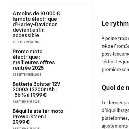
A moins de 10 000 €,
la moto électrique
Le rythm
d’Harley-Davidson
devient enfin
accessible
À peine troi
15 SEPTEMBRE 2025
né de FromSof
Promo moto
post-lancemen
électrique :
séduit les jo
meilleures offres
rentrée 2025
première sem
15 SEPTEMBRE 2025
Batterie Boister 12V
Quoi de n
2000A 13200mAh :
-56 % à 19,99 €
8 SEPTEMBRE 2025
Le dernier pa
d’équilibrage
Béquille atelier moto
Prowork 2 en 1 :
plateformes, 
29,99 €
ajustements 
8 SEPTEMBRE 2025