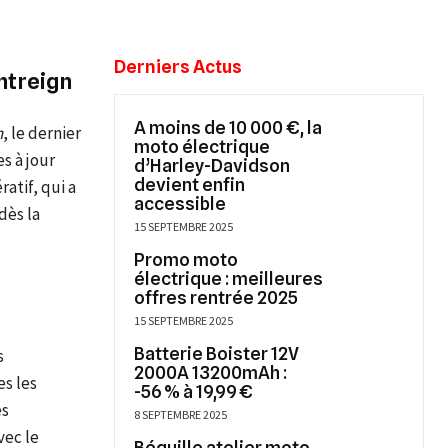
Derniers Actus
htreign
A moins de 10 000 €, la
n
, le dernier
moto électrique
s à jour
d’Harley-Davidson
devient enfin
ratif, qui a
accessible
dès la
15 SEPTEMBRE 2025
Promo moto
électrique : meilleures
offres rentrée 2025
15 SEPTEMBRE 2025
Batterie Boister 12V
s
2000A 13200mAh :
es les
-56 % à 19,99 €
es
8 SEPTEMBRE 2025
vec le
Béquille atelier moto