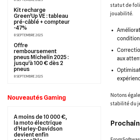
statut de fol
Kit recharge
jouabilité.
Green’Up VE : tableau
pré-câblé + compteur
-47%
Améliorat
8 SEPTEMBRE 2025
condition
Offre
Correctio
remboursement
pneus Michelin 2025 :
aux atten
jusqu’à 100 € dès 2
pneus
Optimisat
8 SEPTEMBRE 2025
expérienc
Notons égale
Nouveautés Gaming
stabilité du 
A moins de 10 000 €,
Prochain
la moto électrique
d’Harley-Davidson
devient enfin
FromSoftware