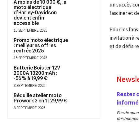
A moins de 10 000 €, la
un succès co
moto électrique
d’Harley-Davidson
fasciner et 
devient enfin
accessible
Pour les fans
15 SEPTEMBRE 2025
invitation à 
Promo moto électrique
: meilleures offres
et de défis r
rentrée 2025
15 SEPTEMBRE 2025
Batterie Boister 12V
2000A 13200mAh :
Newsle
-56 % à 19,99 €
8 SEPTEMBRE 2025
Restez 
Béquille atelier moto
Prowork 2 en 1 : 29,99 €
informé
8 SEPTEMBRE 2025
Pas de spam,
des bonnes v