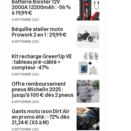
Batterie Boister 12V
2000A 13200mAh : -56 %
à 19,99 €
8 SEPTEMBRE 2025
Béquille atelier moto
Prowork 2 en 1 : 29,99 €
8 SEPTEMBRE 2025
Kit recharge Green’Up VE
: tableau pré-câblé +
compteur -47%
8 SEPTEMBRE 2025
Offre remboursement
pneus Michelin 2025 :
jusqu’à 100 € dès 2 pneus
8 SEPTEMBRE 2025
Gants moto Ixon Dirt Air
en promo été : -72% dès
21,24 € (XS à M)
8 SEPTEMBRE 2025