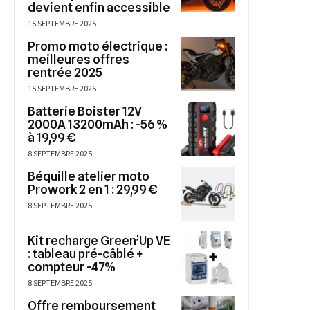
devient enfin accessible
15 SEPTEMBRE 2025
Promo moto électrique :
meilleures offres
rentrée 2025
15 SEPTEMBRE 2025
Batterie Boister 12V
2000A 13200mAh : -56 %
à 19,99 €
8 SEPTEMBRE 2025
Béquille atelier moto
Prowork 2 en 1 : 29,99 €
8 SEPTEMBRE 2025
Kit recharge Green’Up VE
: tableau pré-câblé +
compteur -47%
8 SEPTEMBRE 2025
Offre remboursement