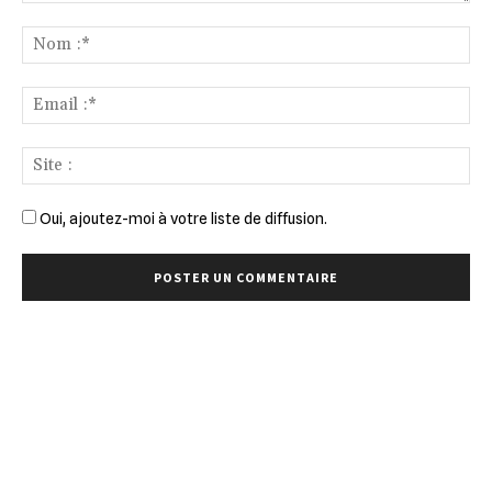
Commenter
:
No
:*
Ema
:*
Sit
:
Oui, ajoutez-moi à votre liste de diffusion.