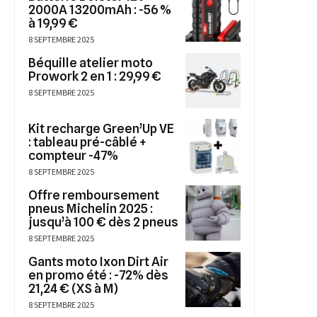
2000A 13200mAh : -56 %
à 19,99 €
8 SEPTEMBRE 2025
Béquille atelier moto
Prowork 2 en 1 : 29,99 €
8 SEPTEMBRE 2025
Kit recharge Green’Up VE
: tableau pré-câblé +
compteur -47%
8 SEPTEMBRE 2025
Offre remboursement
pneus Michelin 2025 :
jusqu’à 100 € dès 2 pneus
8 SEPTEMBRE 2025
Gants moto Ixon Dirt Air
en promo été : -72% dès
21,24 € (XS à M)
8 SEPTEMBRE 2025