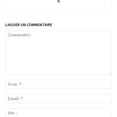
LAISSER UN COMMENTAIRE
Commenter
:
No
:*
Ema
:*
Sit
: