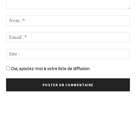
Commenter
:
No
:*
Ema
:*
Sit
:
Oui, ajoutez-moi à votre liste de diffusion.