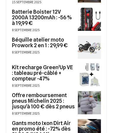
15 SEPTEMBRE 2025
Batterie Boister 12V
2000A 13200mAh : -56 %
à 19,99 €
8 SEPTEMBRE 2025
Béquille atelier moto
Prowork 2 en 1 : 29,99 €
8 SEPTEMBRE 2025
Kit recharge Green’Up VE
: tableau pré-câblé +
compteur -47%
8 SEPTEMBRE 2025
Offre remboursement
pneus Michelin 2025 :
jusqu’à 100 € dès 2 pneus
8 SEPTEMBRE 2025
Gants moto Ixon Dirt Air
en promo été : -72% dès