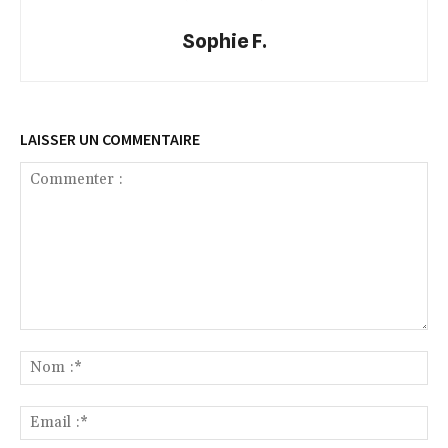
Sophie F.
LAISSER UN COMMENTAIRE
Commenter
:
No
:*
Ema
:*