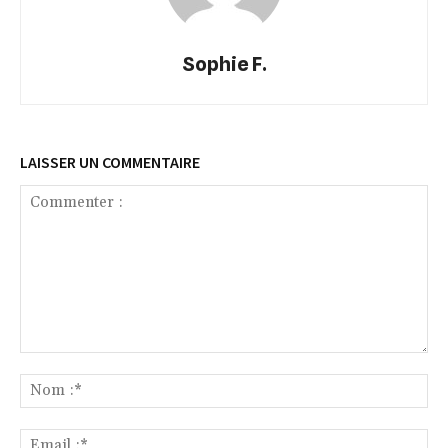
Sophie F.
LAISSER UN COMMENTAIRE
Commenter
:
No
:*
Ema