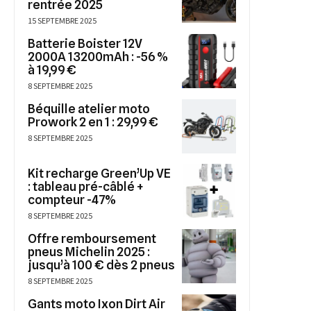
rentrée 2025
15 SEPTEMBRE 2025
Batterie Boister 12V
2000A 13200mAh : -56 %
à 19,99 €
8 SEPTEMBRE 2025
Béquille atelier moto
Prowork 2 en 1 : 29,99 €
8 SEPTEMBRE 2025
Kit recharge Green’Up VE
: tableau pré-câblé +
compteur -47%
8 SEPTEMBRE 2025
Offre remboursement
pneus Michelin 2025 :
jusqu’à 100 € dès 2 pneus
8 SEPTEMBRE 2025
Gants moto Ixon Dirt Air